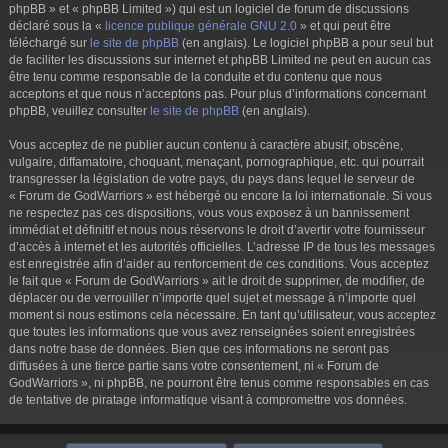
phpBB » et « phpBB Limited ») qui est un logiciel de forum de discussions
déclaré sous la «
licence publique générale GNU 2.0
» et qui peut être
téléchargé sur
le site de phpBB
(en anglais). Le logiciel phpBB a pour seul but
de faciliter les discussions sur internet et phpBB Limited ne peut en aucun cas
être tenu comme responsable de la conduite et du contenu que nous
acceptons et que nous n’acceptons pas. Pour plus d’informations concernant
phpBB, veuillez consulter
le site de phpBB
(en anglais).
Vous acceptez de ne publier aucun contenu à caractère abusif, obscène,
vulgaire, diffamatoire, choquant, menaçant, pornographique, etc. qui pourrait
transgresser la législation de votre pays, du pays dans lequel le serveur de
« Forum de GodWarriors » est hébergé ou encore la loi internationale. Si vous
ne respectez pas ces dispositions, vous vous exposez à un bannissement
immédiat et définitif et nous nous réservons le droit d’avertir votre fournisseur
d’accès à internet et les autorités officielles. L’adresse IP de tous les messages
est enregistrée afin d’aider au renforcement de ces conditions. Vous acceptez
le fait que « Forum de GodWarriors » ait le droit de supprimer, de modifier, de
déplacer ou de verrouiller n’importe quel sujet et message à n’importe quel
moment si nous estimons cela nécessaire. En tant qu’utilisateur, vous acceptez
que toutes les informations que vous avez renseignées soient enregistrées
dans notre base de données. Bien que ces informations ne seront pas
diffusées à une tierce partie sans votre consentement, ni « Forum de
GodWarriors », ni phpBB, ne pourront être tenus comme responsables en cas
de tentative de piratage informatique visant à compromettre vos données.