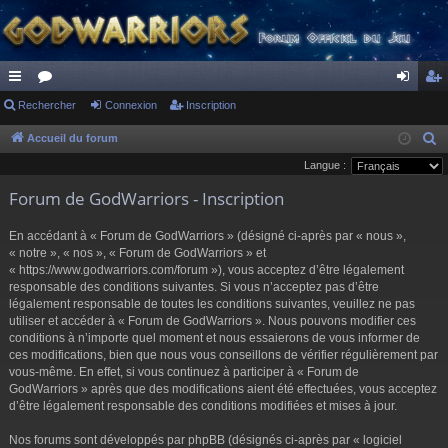
ac
Rechercher
or
Connexion
Inscription
on
ns
co
u
ne
cri
Accueil du forum
R
e
Langue :
ur
m
xi
pti
c
Forum de GodWarriors - Inscription
ci
s
on
on
h
s
e
En accédant à « Forum de GodWarriors » (désigné ci-après par « nous »,
r
« notre », « nos », « Forum de GodWarriors » et
« https://www.godwarriors.com/forum »), vous acceptez d’être légalement
c
responsable des conditions suivantes. Si vous n’acceptez pas d’être
h
légalement responsable de toutes les conditions suivantes, veuillez ne pas
e
utiliser et accéder à « Forum de GodWarriors ». Nous pouvons modifier ces
r
conditions à n’importe quel moment et nous essaierons de vous informer de
ces modifications, bien que nous vous conseillons de vérifier régulièrement par
vous-même. En effet, si vous continuez à participer à « Forum de
GodWarriors » après que des modifications aient été effectuées, vous acceptez
d’être légalement responsable des conditions modifiées et mises à jour.
Nos forums sont développés par phpBB (désignés ci-après par « logiciel