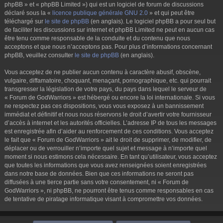
phpBB » et « phpBB Limited ») qui est un logiciel de forum de discussions
déclaré sous la «
licence publique générale GNU 2.0
» et qui peut être
téléchargé sur
le site de phpBB
(en anglais). Le logiciel phpBB a pour seul but
de faciliter les discussions sur internet et phpBB Limited ne peut en aucun cas
être tenu comme responsable de la conduite et du contenu que nous
acceptons et que nous n’acceptons pas. Pour plus d’informations concernant
phpBB, veuillez consulter
le site de phpBB
(en anglais).
Vous acceptez de ne publier aucun contenu à caractère abusif, obscène,
vulgaire, diffamatoire, choquant, menaçant, pornographique, etc. qui pourrait
transgresser la législation de votre pays, du pays dans lequel le serveur de
« Forum de GodWarriors » est hébergé ou encore la loi internationale. Si vous
ne respectez pas ces dispositions, vous vous exposez à un bannissement
immédiat et définitif et nous nous réservons le droit d’avertir votre fournisseur
d’accès à internet et les autorités officielles. L’adresse IP de tous les messages
est enregistrée afin d’aider au renforcement de ces conditions. Vous acceptez
le fait que « Forum de GodWarriors » ait le droit de supprimer, de modifier, de
déplacer ou de verrouiller n’importe quel sujet et message à n’importe quel
moment si nous estimons cela nécessaire. En tant qu’utilisateur, vous acceptez
que toutes les informations que vous avez renseignées soient enregistrées
dans notre base de données. Bien que ces informations ne seront pas
diffusées à une tierce partie sans votre consentement, ni « Forum de
GodWarriors », ni phpBB, ne pourront être tenus comme responsables en cas
de tentative de piratage informatique visant à compromettre vos données.