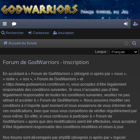
ac
Rechercher
or
Connexion
Inscription
on
ns
co
u
ne
cri
Accueil du forum
R
e
Langue :
ur
m
xi
pti
c
Forum de GodWarriors - Inscription
ci
s
on
on
h
s
e
En accédant à « Forum de GodWarriors » (désigné ci-après par « nous »,
r
« notre », « nos », « Forum de GodWarriors » et
« https://www.godwarriors.com/forum »), vous acceptez d’être légalement
c
responsable des conditions suivantes. Si vous n’acceptez pas d’être
h
légalement responsable de toutes les conditions suivantes, veuillez ne pas
e
utiliser et accéder à « Forum de GodWarriors ». Nous pouvons modifier ces
r
conditions à n’importe quel moment et nous essaierons de vous informer de
ces modifications, bien que nous vous conseillons de vérifier régulièrement par
vous-même. En effet, si vous continuez à participer à « Forum de
GodWarriors » après que des modifications aient été effectuées, vous acceptez
d’être légalement responsable des conditions modifiées et mises à jour.
Nos forums sont développés par phpBB (désignés ci-après par « logiciel