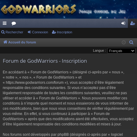
ac
Rechercher
or
Connexion
Inscription
on
ns
co
u
ne
cri
Accueil du forum
R
e
Langue :
ur
m
xi
pti
c
Forum de GodWarriors - Inscription
ci
s
on
on
h
s
e
En accédant à « Forum de GodWarriors » (désigné ci-après par « nous »,
r
« notre », « nos », « Forum de GodWarriors » et
« https://www.godwarriors.com/forum »), vous acceptez d’être légalement
c
responsable des conditions suivantes. Si vous n’acceptez pas d’être
h
légalement responsable de toutes les conditions suivantes, veuillez ne pas
e
utiliser et accéder à « Forum de GodWarriors ». Nous pouvons modifier ces
r
conditions à n’importe quel moment et nous essaierons de vous informer de
ces modifications, bien que nous vous conseillons de vérifier régulièrement par
vous-même. En effet, si vous continuez à participer à « Forum de
GodWarriors » après que des modifications aient été effectuées, vous acceptez
d’être légalement responsable des conditions modifiées et mises à jour.
Nos forums sont développés par phpBB (désignés ci-après par « logiciel