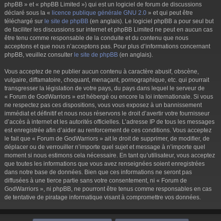
phpBB » et « phpBB Limited ») qui est un logiciel de forum de discussions
déclaré sous la «
licence publique générale GNU 2.0
» et qui peut être
téléchargé sur
le site de phpBB
(en anglais). Le logiciel phpBB a pour seul but
de faciliter les discussions sur internet et phpBB Limited ne peut en aucun cas
être tenu comme responsable de la conduite et du contenu que nous
acceptons et que nous n’acceptons pas. Pour plus d’informations concernant
phpBB, veuillez consulter
le site de phpBB
(en anglais).
Vous acceptez de ne publier aucun contenu à caractère abusif, obscène,
vulgaire, diffamatoire, choquant, menaçant, pornographique, etc. qui pourrait
transgresser la législation de votre pays, du pays dans lequel le serveur de
« Forum de GodWarriors » est hébergé ou encore la loi internationale. Si vous
ne respectez pas ces dispositions, vous vous exposez à un bannissement
immédiat et définitif et nous nous réservons le droit d’avertir votre fournisseur
d’accès à internet et les autorités officielles. L’adresse IP de tous les messages
est enregistrée afin d’aider au renforcement de ces conditions. Vous acceptez
le fait que « Forum de GodWarriors » ait le droit de supprimer, de modifier, de
déplacer ou de verrouiller n’importe quel sujet et message à n’importe quel
moment si nous estimons cela nécessaire. En tant qu’utilisateur, vous acceptez
que toutes les informations que vous avez renseignées soient enregistrées
dans notre base de données. Bien que ces informations ne seront pas
diffusées à une tierce partie sans votre consentement, ni « Forum de
GodWarriors », ni phpBB, ne pourront être tenus comme responsables en cas
de tentative de piratage informatique visant à compromettre vos données.