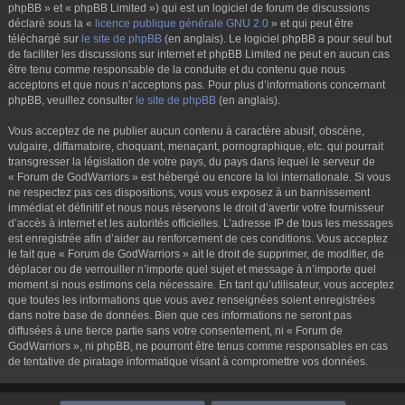
phpBB » et « phpBB Limited ») qui est un logiciel de forum de discussions
déclaré sous la «
licence publique générale GNU 2.0
» et qui peut être
téléchargé sur
le site de phpBB
(en anglais). Le logiciel phpBB a pour seul but
de faciliter les discussions sur internet et phpBB Limited ne peut en aucun cas
être tenu comme responsable de la conduite et du contenu que nous
acceptons et que nous n’acceptons pas. Pour plus d’informations concernant
phpBB, veuillez consulter
le site de phpBB
(en anglais).
Vous acceptez de ne publier aucun contenu à caractère abusif, obscène,
vulgaire, diffamatoire, choquant, menaçant, pornographique, etc. qui pourrait
transgresser la législation de votre pays, du pays dans lequel le serveur de
« Forum de GodWarriors » est hébergé ou encore la loi internationale. Si vous
ne respectez pas ces dispositions, vous vous exposez à un bannissement
immédiat et définitif et nous nous réservons le droit d’avertir votre fournisseur
d’accès à internet et les autorités officielles. L’adresse IP de tous les messages
est enregistrée afin d’aider au renforcement de ces conditions. Vous acceptez
le fait que « Forum de GodWarriors » ait le droit de supprimer, de modifier, de
déplacer ou de verrouiller n’importe quel sujet et message à n’importe quel
moment si nous estimons cela nécessaire. En tant qu’utilisateur, vous acceptez
que toutes les informations que vous avez renseignées soient enregistrées
dans notre base de données. Bien que ces informations ne seront pas
diffusées à une tierce partie sans votre consentement, ni « Forum de
GodWarriors », ni phpBB, ne pourront être tenus comme responsables en cas
de tentative de piratage informatique visant à compromettre vos données.