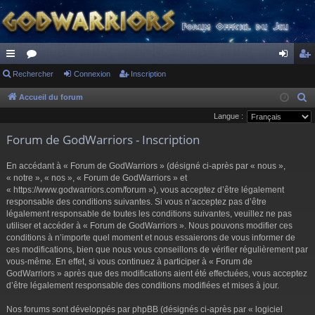
ac
Rechercher
or
Connexion
Inscription
on
ns
co
u
ne
cri
Accueil du forum
R
e
Langue :
ur
m
xi
pti
c
Forum de GodWarriors - Inscription
ci
s
on
on
h
s
e
En accédant à « Forum de GodWarriors » (désigné ci-après par « nous »,
r
« notre », « nos », « Forum de GodWarriors » et
« https://www.godwarriors.com/forum »), vous acceptez d’être légalement
c
responsable des conditions suivantes. Si vous n’acceptez pas d’être
h
légalement responsable de toutes les conditions suivantes, veuillez ne pas
e
utiliser et accéder à « Forum de GodWarriors ». Nous pouvons modifier ces
r
conditions à n’importe quel moment et nous essaierons de vous informer de
ces modifications, bien que nous vous conseillons de vérifier régulièrement par
vous-même. En effet, si vous continuez à participer à « Forum de
GodWarriors » après que des modifications aient été effectuées, vous acceptez
d’être légalement responsable des conditions modifiées et mises à jour.
Nos forums sont développés par phpBB (désignés ci-après par « logiciel