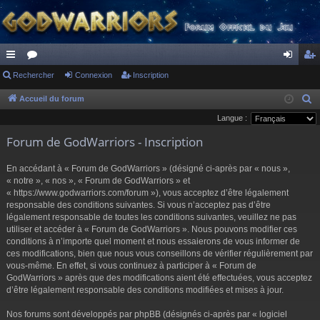
ac
Rechercher
or
Connexion
Inscription
on
ns
co
u
ne
cri
Accueil du forum
R
e
Langue :
ur
m
xi
pti
c
Forum de GodWarriors - Inscription
ci
s
on
on
h
s
e
En accédant à « Forum de GodWarriors » (désigné ci-après par « nous »,
r
« notre », « nos », « Forum de GodWarriors » et
« https://www.godwarriors.com/forum »), vous acceptez d’être légalement
c
responsable des conditions suivantes. Si vous n’acceptez pas d’être
h
légalement responsable de toutes les conditions suivantes, veuillez ne pas
e
utiliser et accéder à « Forum de GodWarriors ». Nous pouvons modifier ces
r
conditions à n’importe quel moment et nous essaierons de vous informer de
ces modifications, bien que nous vous conseillons de vérifier régulièrement par
vous-même. En effet, si vous continuez à participer à « Forum de
GodWarriors » après que des modifications aient été effectuées, vous acceptez
d’être légalement responsable des conditions modifiées et mises à jour.
Nos forums sont développés par phpBB (désignés ci-après par « logiciel