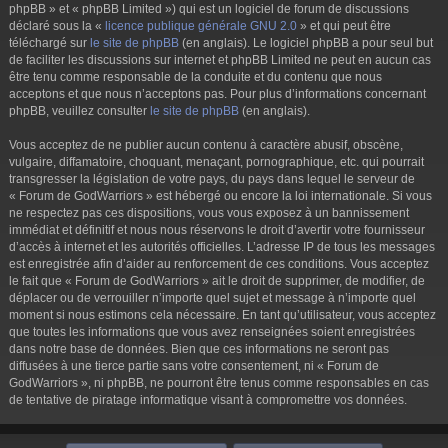
phpBB » et « phpBB Limited ») qui est un logiciel de forum de discussions
déclaré sous la «
licence publique générale GNU 2.0
» et qui peut être
téléchargé sur
le site de phpBB
(en anglais). Le logiciel phpBB a pour seul but
de faciliter les discussions sur internet et phpBB Limited ne peut en aucun cas
être tenu comme responsable de la conduite et du contenu que nous
acceptons et que nous n’acceptons pas. Pour plus d’informations concernant
phpBB, veuillez consulter
le site de phpBB
(en anglais).
Vous acceptez de ne publier aucun contenu à caractère abusif, obscène,
vulgaire, diffamatoire, choquant, menaçant, pornographique, etc. qui pourrait
transgresser la législation de votre pays, du pays dans lequel le serveur de
« Forum de GodWarriors » est hébergé ou encore la loi internationale. Si vous
ne respectez pas ces dispositions, vous vous exposez à un bannissement
immédiat et définitif et nous nous réservons le droit d’avertir votre fournisseur
d’accès à internet et les autorités officielles. L’adresse IP de tous les messages
est enregistrée afin d’aider au renforcement de ces conditions. Vous acceptez
le fait que « Forum de GodWarriors » ait le droit de supprimer, de modifier, de
déplacer ou de verrouiller n’importe quel sujet et message à n’importe quel
moment si nous estimons cela nécessaire. En tant qu’utilisateur, vous acceptez
que toutes les informations que vous avez renseignées soient enregistrées
dans notre base de données. Bien que ces informations ne seront pas
diffusées à une tierce partie sans votre consentement, ni « Forum de
GodWarriors », ni phpBB, ne pourront être tenus comme responsables en cas
de tentative de piratage informatique visant à compromettre vos données.