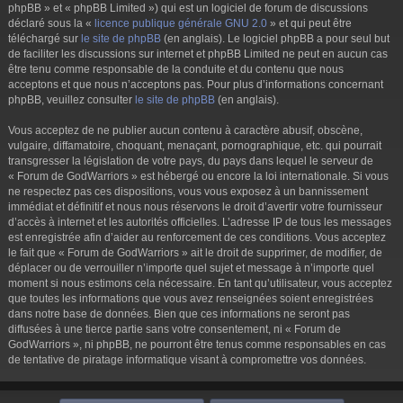
phpBB » et « phpBB Limited ») qui est un logiciel de forum de discussions
déclaré sous la «
licence publique générale GNU 2.0
» et qui peut être
téléchargé sur
le site de phpBB
(en anglais). Le logiciel phpBB a pour seul but
de faciliter les discussions sur internet et phpBB Limited ne peut en aucun cas
être tenu comme responsable de la conduite et du contenu que nous
acceptons et que nous n’acceptons pas. Pour plus d’informations concernant
phpBB, veuillez consulter
le site de phpBB
(en anglais).
Vous acceptez de ne publier aucun contenu à caractère abusif, obscène,
vulgaire, diffamatoire, choquant, menaçant, pornographique, etc. qui pourrait
transgresser la législation de votre pays, du pays dans lequel le serveur de
« Forum de GodWarriors » est hébergé ou encore la loi internationale. Si vous
ne respectez pas ces dispositions, vous vous exposez à un bannissement
immédiat et définitif et nous nous réservons le droit d’avertir votre fournisseur
d’accès à internet et les autorités officielles. L’adresse IP de tous les messages
est enregistrée afin d’aider au renforcement de ces conditions. Vous acceptez
le fait que « Forum de GodWarriors » ait le droit de supprimer, de modifier, de
déplacer ou de verrouiller n’importe quel sujet et message à n’importe quel
moment si nous estimons cela nécessaire. En tant qu’utilisateur, vous acceptez
que toutes les informations que vous avez renseignées soient enregistrées
dans notre base de données. Bien que ces informations ne seront pas
diffusées à une tierce partie sans votre consentement, ni « Forum de
GodWarriors », ni phpBB, ne pourront être tenus comme responsables en cas
de tentative de piratage informatique visant à compromettre vos données.