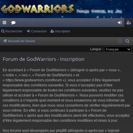
ac
Rechercher
or
Connexion
Inscription
on
ns
co
u
ne
cri
Accueil du forum
R
e
Langue :
ur
m
xi
pti
c
Forum de GodWarriors - Inscription
ci
s
on
on
h
s
e
En accédant à « Forum de GodWarriors » (désigné ci-après par « nous »,
r
« notre », « nos », « Forum de GodWarriors » et
« https://www.godwarriors.com/forum »), vous acceptez d’être légalement
c
responsable des conditions suivantes. Si vous n’acceptez pas d’être
h
légalement responsable de toutes les conditions suivantes, veuillez ne pas
e
utiliser et accéder à « Forum de GodWarriors ». Nous pouvons modifier ces
r
conditions à n’importe quel moment et nous essaierons de vous informer de
ces modifications, bien que nous vous conseillons de vérifier régulièrement par
vous-même. En effet, si vous continuez à participer à « Forum de
GodWarriors » après que des modifications aient été effectuées, vous acceptez
d’être légalement responsable des conditions modifiées et mises à jour.
Nos forums sont développés par phpBB (désignés ci-après par « logiciel