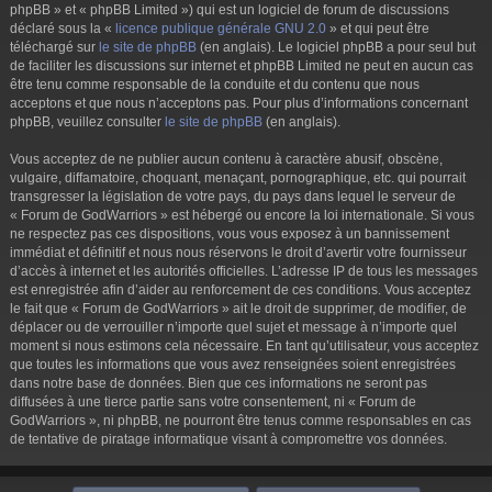
phpBB » et « phpBB Limited ») qui est un logiciel de forum de discussions
déclaré sous la «
licence publique générale GNU 2.0
» et qui peut être
téléchargé sur
le site de phpBB
(en anglais). Le logiciel phpBB a pour seul but
de faciliter les discussions sur internet et phpBB Limited ne peut en aucun cas
être tenu comme responsable de la conduite et du contenu que nous
acceptons et que nous n’acceptons pas. Pour plus d’informations concernant
phpBB, veuillez consulter
le site de phpBB
(en anglais).
Vous acceptez de ne publier aucun contenu à caractère abusif, obscène,
vulgaire, diffamatoire, choquant, menaçant, pornographique, etc. qui pourrait
transgresser la législation de votre pays, du pays dans lequel le serveur de
« Forum de GodWarriors » est hébergé ou encore la loi internationale. Si vous
ne respectez pas ces dispositions, vous vous exposez à un bannissement
immédiat et définitif et nous nous réservons le droit d’avertir votre fournisseur
d’accès à internet et les autorités officielles. L’adresse IP de tous les messages
est enregistrée afin d’aider au renforcement de ces conditions. Vous acceptez
le fait que « Forum de GodWarriors » ait le droit de supprimer, de modifier, de
déplacer ou de verrouiller n’importe quel sujet et message à n’importe quel
moment si nous estimons cela nécessaire. En tant qu’utilisateur, vous acceptez
que toutes les informations que vous avez renseignées soient enregistrées
dans notre base de données. Bien que ces informations ne seront pas
diffusées à une tierce partie sans votre consentement, ni « Forum de
GodWarriors », ni phpBB, ne pourront être tenus comme responsables en cas
de tentative de piratage informatique visant à compromettre vos données.