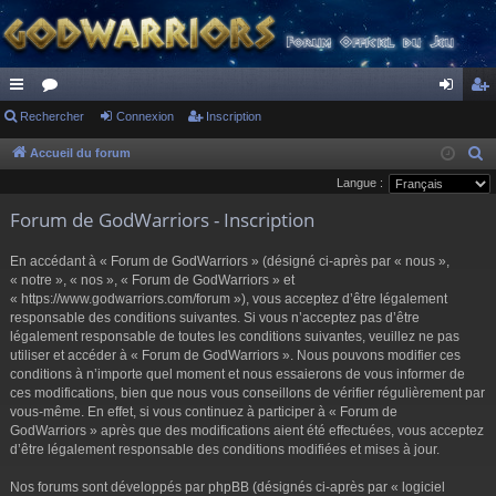
ac
Rechercher
or
Connexion
Inscription
on
ns
co
u
ne
cri
Accueil du forum
R
e
Langue :
ur
m
xi
pti
c
Forum de GodWarriors - Inscription
ci
s
on
on
h
s
e
En accédant à « Forum de GodWarriors » (désigné ci-après par « nous »,
r
« notre », « nos », « Forum de GodWarriors » et
« https://www.godwarriors.com/forum »), vous acceptez d’être légalement
c
responsable des conditions suivantes. Si vous n’acceptez pas d’être
h
légalement responsable de toutes les conditions suivantes, veuillez ne pas
e
utiliser et accéder à « Forum de GodWarriors ». Nous pouvons modifier ces
r
conditions à n’importe quel moment et nous essaierons de vous informer de
ces modifications, bien que nous vous conseillons de vérifier régulièrement par
vous-même. En effet, si vous continuez à participer à « Forum de
GodWarriors » après que des modifications aient été effectuées, vous acceptez
d’être légalement responsable des conditions modifiées et mises à jour.
Nos forums sont développés par phpBB (désignés ci-après par « logiciel