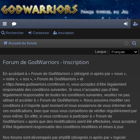
ac
Rechercher
or
Connexion
Inscription
on
ns
co
u
ne
cri
Accueil du forum
R
e
Langue :
ur
m
xi
pti
c
Forum de GodWarriors - Inscription
ci
s
on
on
h
s
e
En accédant à « Forum de GodWarriors » (désigné ci-après par « nous »,
r
« notre », « nos », « Forum de GodWarriors » et
« https://www.godwarriors.com/forum »), vous acceptez d’être légalement
c
responsable des conditions suivantes. Si vous n’acceptez pas d’être
h
légalement responsable de toutes les conditions suivantes, veuillez ne pas
e
utiliser et accéder à « Forum de GodWarriors ». Nous pouvons modifier ces
r
conditions à n’importe quel moment et nous essaierons de vous informer de
ces modifications, bien que nous vous conseillons de vérifier régulièrement par
vous-même. En effet, si vous continuez à participer à « Forum de
GodWarriors » après que des modifications aient été effectuées, vous acceptez
d’être légalement responsable des conditions modifiées et mises à jour.
Nos forums sont développés par phpBB (désignés ci-après par « logiciel