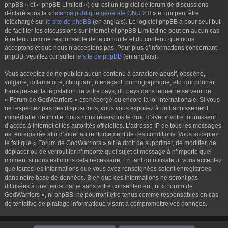
phpBB » et « phpBB Limited ») qui est un logiciel de forum de discussions
déclaré sous la «
licence publique générale GNU 2.0
» et qui peut être
téléchargé sur
le site de phpBB
(en anglais). Le logiciel phpBB a pour seul but
de faciliter les discussions sur internet et phpBB Limited ne peut en aucun cas
être tenu comme responsable de la conduite et du contenu que nous
acceptons et que nous n’acceptons pas. Pour plus d’informations concernant
phpBB, veuillez consulter
le site de phpBB
(en anglais).
Vous acceptez de ne publier aucun contenu à caractère abusif, obscène,
vulgaire, diffamatoire, choquant, menaçant, pornographique, etc. qui pourrait
transgresser la législation de votre pays, du pays dans lequel le serveur de
« Forum de GodWarriors » est hébergé ou encore la loi internationale. Si vous
ne respectez pas ces dispositions, vous vous exposez à un bannissement
immédiat et définitif et nous nous réservons le droit d’avertir votre fournisseur
d’accès à internet et les autorités officielles. L’adresse IP de tous les messages
est enregistrée afin d’aider au renforcement de ces conditions. Vous acceptez
le fait que « Forum de GodWarriors » ait le droit de supprimer, de modifier, de
déplacer ou de verrouiller n’importe quel sujet et message à n’importe quel
moment si nous estimons cela nécessaire. En tant qu’utilisateur, vous acceptez
que toutes les informations que vous avez renseignées soient enregistrées
dans notre base de données. Bien que ces informations ne seront pas
diffusées à une tierce partie sans votre consentement, ni « Forum de
GodWarriors », ni phpBB, ne pourront être tenus comme responsables en cas
de tentative de piratage informatique visant à compromettre vos données.