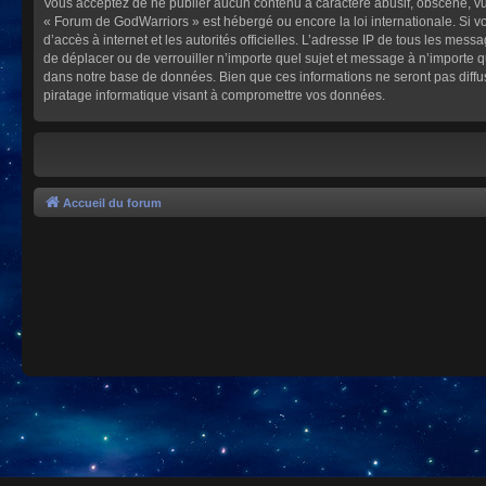
Vous acceptez de ne publier aucun contenu à caractère abusif, obscène, vulg
« Forum de GodWarriors » est hébergé ou encore la loi internationale. Si vo
d’accès à internet et les autorités officielles. L’adresse IP de tous les mes
de déplacer ou de verrouiller n’importe quel sujet et message à n’importe 
dans notre base de données. Bien que ces informations ne seront pas diffu
piratage informatique visant à compromettre vos données.
Accueil du forum