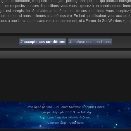
aire, diffamatoire, choquant, menaçant, pornographique, etc. qui pourrait transgre
us ne respectez pas ces dispositions, vous vous exposez à un bannissement immédiat 
sages est enregistrée afin d’aider au renforcement de ces conditions. Vous acceptez l
quel moment si nous estimons cela nécessaire. En tant qu’utilisateur, vous accepte
sées à une tierce partie sans votre consentement, ni « Forum de GodWarriors », n
Développé par
phpBB
® Forum Software © phpBB Limited
Style par
Arty
- phpBB 3.3 par MrGaby
Traduction française officielle
©
Qiaeru
Confidentialité
|
Conditions