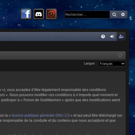
Recherc
Rech
R
FA
on
ns
Q
ne
cri
Langue :
xi
pti
on
on
m »), vous acceptez d’être légalement responsable des conditions
riors ». Nous pouvons modifier ces conditions à n’importe quel moment et
à participer à « Forum de GodWarriors » après que des modifications aient
ous la «
licence publique générale GNU 2.0
» et qui peut être téléchargé sur
omme responsable de la conduite et du contenu que nous acceptons et que