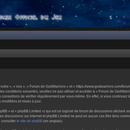
notre », « nos », « Forum de GodWarriors » et « https://www.godwarriors.com/foru
les conditions suivantes, veuillez ne pas utiliser et accéder à « Forum de GodWar
conseillons de vérifier régulièrement par vous-même. En effet, si vous continuez 
 modifiées et mises à jour.
pBB » et « phpBB Limited ») qui est un logiciel de forum de discussions déclaré s
er les discussions sur internet et phpBB Limited ne peut en aucun cas être tenu c
z consulter
le site de phpBB
(en anglais).