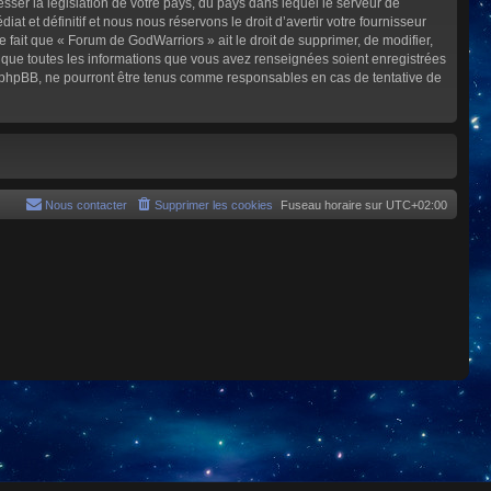
sser la législation de votre pays, du pays dans lequel le serveur de
et définitif et nous nous réservons le droit d’avertir votre fournisseur
e fait que « Forum de GodWarriors » ait le droit de supprimer, de modifier,
z que toutes les informations que vous avez renseignées soient enregistrées
i phpBB, ne pourront être tenus comme responsables en cas de tentative de
Nous contacter
Supprimer les cookies
Fuseau horaire sur
UTC+02:00