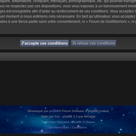
aire, diffamatoire, choquant, menaçant, pornographique, etc. qui pourrait transgre
us ne respectez pas ces dispositions, vous vous exposez à un bannissement immédiat 
sages est enregistrée afin d’aider au renforcement de ces conditions. Vous acceptez l
quel moment si nous estimons cela nécessaire. En tant qu’utilisateur, vous accepte
sées à une tierce partie sans votre consentement, ni « Forum de GodWarriors », n
Développé par
phpBB
® Forum Software © phpBB Limited
Style par
Arty
- phpBB 3.3 par MrGaby
Traduction française officielle
©
Qiaeru
Confidentialité
|
Conditions