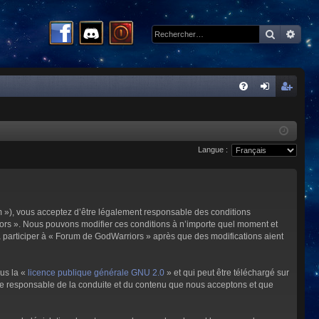
Recherc
Rech
R
FA
on
ns
Q
ne
cri
Langue :
xi
pti
on
on
m »), vous acceptez d’être légalement responsable des conditions
riors ». Nous pouvons modifier ces conditions à n’importe quel moment et
à participer à « Forum de GodWarriors » après que des modifications aient
ous la «
licence publique générale GNU 2.0
» et qui peut être téléchargé sur
omme responsable de la conduite et du contenu que nous acceptons et que