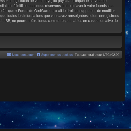
sser la législation de votre pays, du pays dans lequel le serveur de
et définitif et nous nous réservons le droit d’avertir votre fournisseur
e fait que « Forum de GodWarriors » ait le droit de supprimer, de modifier,
z que toutes les informations que vous avez renseignées soient enregistrées
i phpBB, ne pourront être tenus comme responsables en cas de tentative de
Nous contacter
Supprimer les cookies
Fuseau horaire sur
UTC+02:00