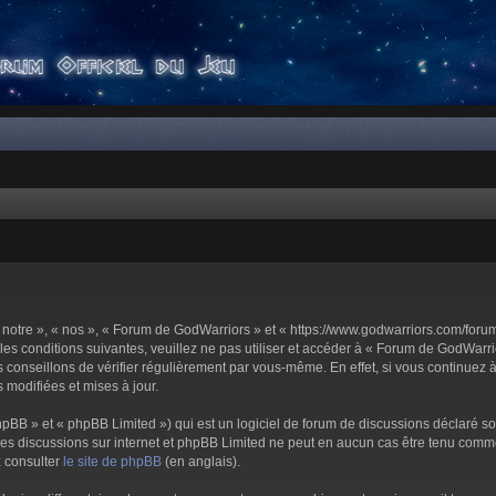
notre », « nos », « Forum de GodWarriors » et « https://www.godwarriors.com/foru
les conditions suivantes, veuillez ne pas utiliser et accéder à « Forum de GodWar
conseillons de vérifier régulièrement par vous-même. En effet, si vous continuez 
 modifiées et mises à jour.
pBB » et « phpBB Limited ») qui est un logiciel de forum de discussions déclaré s
er les discussions sur internet et phpBB Limited ne peut en aucun cas être tenu c
z consulter
le site de phpBB
(en anglais).