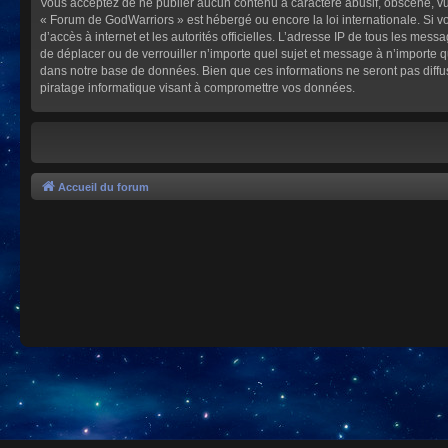
Vous acceptez de ne publier aucun contenu à caractère abusif, obscène, vulg
« Forum de GodWarriors » est hébergé ou encore la loi internationale. Si vo
d’accès à internet et les autorités officielles. L’adresse IP de tous les mes
de déplacer ou de verrouiller n’importe quel sujet et message à n’importe 
dans notre base de données. Bien que ces informations ne seront pas diffu
piratage informatique visant à compromettre vos données.
Accueil du forum