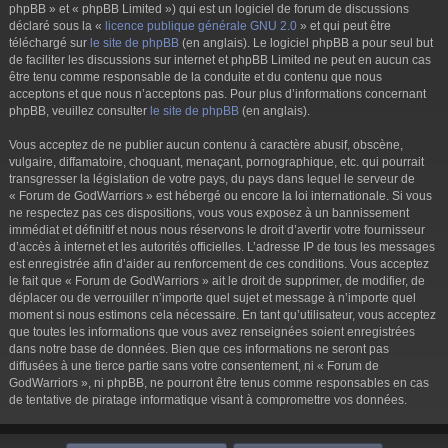
phpBB » et « phpBB Limited ») qui est un logiciel de forum de discussions
déclaré sous la «
licence publique générale GNU 2.0
» et qui peut être
téléchargé sur
le site de phpBB
(en anglais). Le logiciel phpBB a pour seul but
de faciliter les discussions sur internet et phpBB Limited ne peut en aucun cas
être tenu comme responsable de la conduite et du contenu que nous
acceptons et que nous n’acceptons pas. Pour plus d’informations concernant
phpBB, veuillez consulter
le site de phpBB
(en anglais).
Vous acceptez de ne publier aucun contenu à caractère abusif, obscène,
vulgaire, diffamatoire, choquant, menaçant, pornographique, etc. qui pourrait
transgresser la législation de votre pays, du pays dans lequel le serveur de
« Forum de GodWarriors » est hébergé ou encore la loi internationale. Si vous
ne respectez pas ces dispositions, vous vous exposez à un bannissement
immédiat et définitif et nous nous réservons le droit d’avertir votre fournisseur
d’accès à internet et les autorités officielles. L’adresse IP de tous les messages
est enregistrée afin d’aider au renforcement de ces conditions. Vous acceptez
le fait que « Forum de GodWarriors » ait le droit de supprimer, de modifier, de
déplacer ou de verrouiller n’importe quel sujet et message à n’importe quel
moment si nous estimons cela nécessaire. En tant qu’utilisateur, vous acceptez
que toutes les informations que vous avez renseignées soient enregistrées
dans notre base de données. Bien que ces informations ne seront pas
diffusées à une tierce partie sans votre consentement, ni « Forum de
GodWarriors », ni phpBB, ne pourront être tenus comme responsables en cas
de tentative de piratage informatique visant à compromettre vos données.