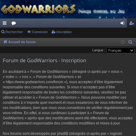
ac
Rechercher
or
Connexion
Inscription
on
ns
co
u
ne
cri
Accueil du forum
R
e
Langue :
ur
m
xi
pti
c
Forum de GodWarriors - Inscription
ci
s
on
on
h
s
e
En accédant à « Forum de GodWarriors » (désigné ci-après par « nous »,
r
« notre », « nos », « Forum de GodWarriors » et
« https://www.godwarriors.com/forum »), vous acceptez d’être légalement
c
responsable des conditions suivantes. Si vous n’acceptez pas d’être
h
légalement responsable de toutes les conditions suivantes, veuillez ne pas
e
utiliser et accéder à « Forum de GodWarriors ». Nous pouvons modifier ces
r
conditions à n’importe quel moment et nous essaierons de vous informer de
ces modifications, bien que nous vous conseillons de vérifier régulièrement par
vous-même. En effet, si vous continuez à participer à « Forum de
GodWarriors » après que des modifications aient été effectuées, vous acceptez
d’être légalement responsable des conditions modifiées et mises à jour.
Nos forums sont développés par phpBB (désignés ci-après par « logiciel