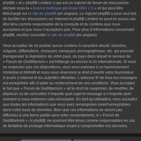
phpBB » et « phpBB Limited ») qui est un logiciel de forum de discussions
déclaré sous la «
licence publique générale GNU 2.0
» et qui peut être
téléchargé sur
le site de phpBB
(en anglais). Le logiciel phpBB a pour seul but
de faciliter les discussions sur internet et phpBB Limited ne peut en aucun cas
être tenu comme responsable de la conduite et du contenu que nous
acceptons et que nous n’acceptons pas. Pour plus d’informations concernant
phpBB, veuillez consulter
le site de phpBB
(en anglais).
Vous acceptez de ne publier aucun contenu à caractère abusif, obscène,
vulgaire, diffamatoire, choquant, menaçant, pornographique, etc. qui pourrait
transgresser la législation de votre pays, du pays dans lequel le serveur de
« Forum de GodWarriors » est hébergé ou encore la loi internationale. Si vous
ne respectez pas ces dispositions, vous vous exposez à un bannissement
immédiat et définitif et nous nous réservons le droit d’avertir votre fournisseur
d’accès à internet et les autorités officielles. L’adresse IP de tous les messages
est enregistrée afin d’aider au renforcement de ces conditions. Vous acceptez
le fait que « Forum de GodWarriors » ait le droit de supprimer, de modifier, de
déplacer ou de verrouiller n’importe quel sujet et message à n’importe quel
moment si nous estimons cela nécessaire. En tant qu’utilisateur, vous acceptez
que toutes les informations que vous avez renseignées soient enregistrées
dans notre base de données. Bien que ces informations ne seront pas
diffusées à une tierce partie sans votre consentement, ni « Forum de
GodWarriors », ni phpBB, ne pourront être tenus comme responsables en cas
de tentative de piratage informatique visant à compromettre vos données.