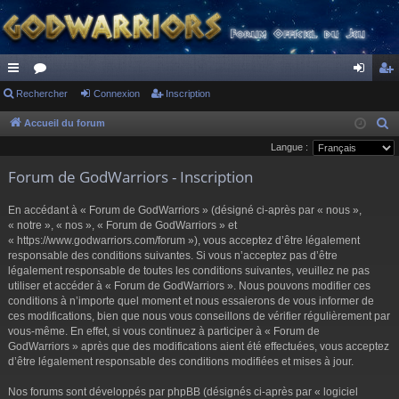
ac
Rechercher
or
Connexion
Inscription
on
ns
co
u
ne
cri
Accueil du forum
R
e
Langue :
ur
m
xi
pti
c
Forum de GodWarriors - Inscription
ci
s
on
on
h
s
e
En accédant à « Forum de GodWarriors » (désigné ci-après par « nous »,
r
« notre », « nos », « Forum de GodWarriors » et
« https://www.godwarriors.com/forum »), vous acceptez d’être légalement
c
responsable des conditions suivantes. Si vous n’acceptez pas d’être
h
légalement responsable de toutes les conditions suivantes, veuillez ne pas
e
utiliser et accéder à « Forum de GodWarriors ». Nous pouvons modifier ces
r
conditions à n’importe quel moment et nous essaierons de vous informer de
ces modifications, bien que nous vous conseillons de vérifier régulièrement par
vous-même. En effet, si vous continuez à participer à « Forum de
GodWarriors » après que des modifications aient été effectuées, vous acceptez
d’être légalement responsable des conditions modifiées et mises à jour.
Nos forums sont développés par phpBB (désignés ci-après par « logiciel