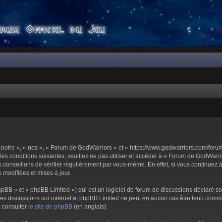
notre », « nos », « Forum de GodWarriors » et « https://www.godwarriors.com/foru
les conditions suivantes, veuillez ne pas utiliser et accéder à « Forum de GodWar
conseillons de vérifier régulièrement par vous-même. En effet, si vous continuez 
 modifiées et mises à jour.
pBB » et « phpBB Limited ») qui est un logiciel de forum de discussions déclaré s
er les discussions sur internet et phpBB Limited ne peut en aucun cas être tenu c
z consulter
le site de phpBB
(en anglais).