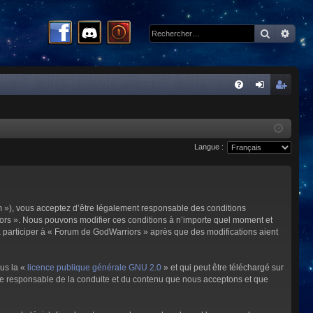
Recherc
Rech
R
FA
on
ns
Q
ne
cri
Langue :
xi
pti
on
on
m »), vous acceptez d’être légalement responsable des conditions
riors ». Nous pouvons modifier ces conditions à n’importe quel moment et
à participer à « Forum de GodWarriors » après que des modifications aient
ous la «
licence publique générale GNU 2.0
» et qui peut être téléchargé sur
omme responsable de la conduite et du contenu que nous acceptons et que