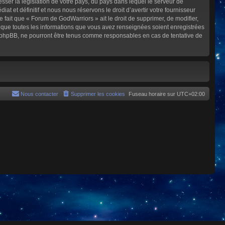
sser la législation de votre pays, du pays dans lequel le serveur de
et définitif et nous nous réservons le droit d’avertir votre fournisseur
e fait que « Forum de GodWarriors » ait le droit de supprimer, de modifier,
z que toutes les informations que vous avez renseignées soient enregistrées
i phpBB, ne pourront être tenus comme responsables en cas de tentative de
Nous contacter
Supprimer les cookies
Fuseau horaire sur
UTC+02:00