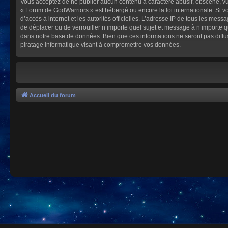
Vous acceptez de ne publier aucun contenu à caractère abusif, obscène, vulg
« Forum de GodWarriors » est hébergé ou encore la loi internationale. Si vo
d’accès à internet et les autorités officielles. L’adresse IP de tous les mes
de déplacer ou de verrouiller n’importe quel sujet et message à n’importe 
dans notre base de données. Bien que ces informations ne seront pas diffu
piratage informatique visant à compromettre vos données.
Accueil du forum