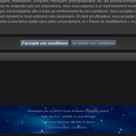
aire, diffamatoire, choquant, menaçant, pornographique, etc. qui pourrait transgre
us ne respectez pas ces dispositions, vous vous exposez à un bannissement immédiat 
sages est enregistrée afin d’aider au renforcement de ces conditions. Vous acceptez l
quel moment si nous estimons cela nécessaire. En tant qu’utilisateur, vous accepte
sées à une tierce partie sans votre consentement, ni « Forum de GodWarriors », n
Développé par
phpBB
® Forum Software © phpBB Limited
Style par
Arty
- phpBB 3.3 par MrGaby
Traduction française officielle
©
Qiaeru
Confidentialité
|
Conditions