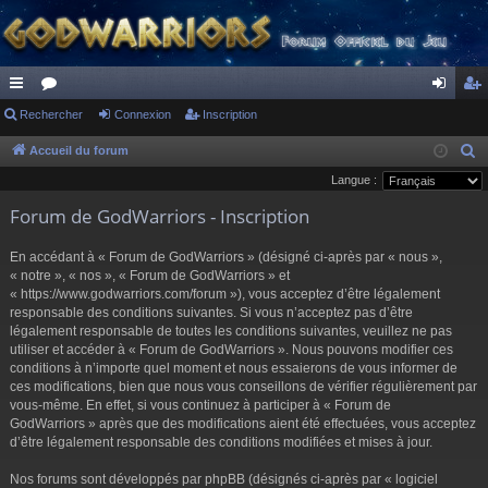
ac
Rechercher
or
Connexion
Inscription
on
ns
co
u
ne
cri
Accueil du forum
R
e
Langue :
ur
m
xi
pti
c
Forum de GodWarriors - Inscription
ci
s
on
on
h
s
e
En accédant à « Forum de GodWarriors » (désigné ci-après par « nous »,
r
« notre », « nos », « Forum de GodWarriors » et
« https://www.godwarriors.com/forum »), vous acceptez d’être légalement
c
responsable des conditions suivantes. Si vous n’acceptez pas d’être
h
légalement responsable de toutes les conditions suivantes, veuillez ne pas
e
utiliser et accéder à « Forum de GodWarriors ». Nous pouvons modifier ces
r
conditions à n’importe quel moment et nous essaierons de vous informer de
ces modifications, bien que nous vous conseillons de vérifier régulièrement par
vous-même. En effet, si vous continuez à participer à « Forum de
GodWarriors » après que des modifications aient été effectuées, vous acceptez
d’être légalement responsable des conditions modifiées et mises à jour.
Nos forums sont développés par phpBB (désignés ci-après par « logiciel