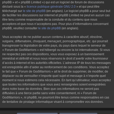
phpBB » et « phpBB Limited ») qui est un logiciel de forum de discussions
déclaré sous la «
licence publique générale GNU 2.0
» et qui peut être
téléchargé sur
le site de phpBB
(en anglais). Le logiciel phpBB a pour seul but
de faciliter les discussions sur internet et phpBB Limited ne peut en aucun cas
être tenu comme responsable de la conduite et du contenu que nous
acceptons et que nous n’acceptons pas. Pour plus d’informations concernant
phpBB, veuillez consulter
le site de phpBB
(en anglais).
Vous acceptez de ne publier aucun contenu à caractère abusif, obscène,
vulgaire, diffamatoire, choquant, menaçant, pornographique, etc. qui pourrait
transgresser la législation de votre pays, du pays dans lequel le serveur de
« Forum de GodWarriors » est hébergé ou encore la loi internationale. Si vous
ne respectez pas ces dispositions, vous vous exposez à un bannissement
immédiat et définitif et nous nous réservons le droit d’avertir votre fournisseur
d’accès à internet et les autorités officielles. L’adresse IP de tous les messages
est enregistrée afin d’aider au renforcement de ces conditions. Vous acceptez
le fait que « Forum de GodWarriors » ait le droit de supprimer, de modifier, de
déplacer ou de verrouiller n’importe quel sujet et message à n’importe quel
moment si nous estimons cela nécessaire. En tant qu’utilisateur, vous acceptez
que toutes les informations que vous avez renseignées soient enregistrées
dans notre base de données. Bien que ces informations ne seront pas
diffusées à une tierce partie sans votre consentement, ni « Forum de
GodWarriors », ni phpBB, ne pourront être tenus comme responsables en cas
de tentative de piratage informatique visant à compromettre vos données.