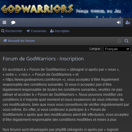
ac
Rechercher
or
Connexion
Inscription
on
ns
co
u
ne
cri
Accueil du forum
R
e
Langue :
ur
m
xi
pti
c
Forum de GodWarriors - Inscription
ci
s
on
on
h
s
e
En accédant à « Forum de GodWarriors » (désigné ci-après par « nous »,
r
« notre », « nos », « Forum de GodWarriors » et
« https://www.godwarriors.com/forum »), vous acceptez d’être légalement
c
responsable des conditions suivantes. Si vous n’acceptez pas d’être
h
légalement responsable de toutes les conditions suivantes, veuillez ne pas
e
utiliser et accéder à « Forum de GodWarriors ». Nous pouvons modifier ces
r
conditions à n’importe quel moment et nous essaierons de vous informer de
ces modifications, bien que nous vous conseillons de vérifier régulièrement par
vous-même. En effet, si vous continuez à participer à « Forum de
GodWarriors » après que des modifications aient été effectuées, vous acceptez
d’être légalement responsable des conditions modifiées et mises à jour.
Nos forums sont développés par phpBB (désignés ci-après par « logiciel