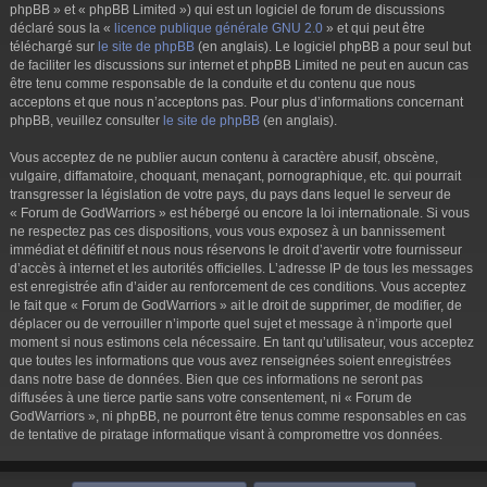
phpBB » et « phpBB Limited ») qui est un logiciel de forum de discussions
déclaré sous la «
licence publique générale GNU 2.0
» et qui peut être
téléchargé sur
le site de phpBB
(en anglais). Le logiciel phpBB a pour seul but
de faciliter les discussions sur internet et phpBB Limited ne peut en aucun cas
être tenu comme responsable de la conduite et du contenu que nous
acceptons et que nous n’acceptons pas. Pour plus d’informations concernant
phpBB, veuillez consulter
le site de phpBB
(en anglais).
Vous acceptez de ne publier aucun contenu à caractère abusif, obscène,
vulgaire, diffamatoire, choquant, menaçant, pornographique, etc. qui pourrait
transgresser la législation de votre pays, du pays dans lequel le serveur de
« Forum de GodWarriors » est hébergé ou encore la loi internationale. Si vous
ne respectez pas ces dispositions, vous vous exposez à un bannissement
immédiat et définitif et nous nous réservons le droit d’avertir votre fournisseur
d’accès à internet et les autorités officielles. L’adresse IP de tous les messages
est enregistrée afin d’aider au renforcement de ces conditions. Vous acceptez
le fait que « Forum de GodWarriors » ait le droit de supprimer, de modifier, de
déplacer ou de verrouiller n’importe quel sujet et message à n’importe quel
moment si nous estimons cela nécessaire. En tant qu’utilisateur, vous acceptez
que toutes les informations que vous avez renseignées soient enregistrées
dans notre base de données. Bien que ces informations ne seront pas
diffusées à une tierce partie sans votre consentement, ni « Forum de
GodWarriors », ni phpBB, ne pourront être tenus comme responsables en cas
de tentative de piratage informatique visant à compromettre vos données.