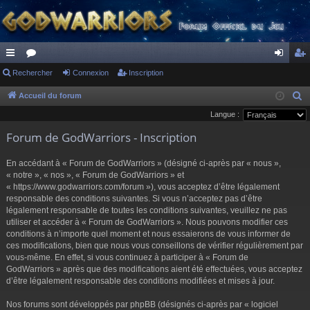
ac
Rechercher
or
Connexion
Inscription
on
ns
co
u
ne
cri
Accueil du forum
R
e
Langue :
ur
m
xi
pti
c
Forum de GodWarriors - Inscription
ci
s
on
on
h
s
e
En accédant à « Forum de GodWarriors » (désigné ci-après par « nous »,
r
« notre », « nos », « Forum de GodWarriors » et
« https://www.godwarriors.com/forum »), vous acceptez d’être légalement
c
responsable des conditions suivantes. Si vous n’acceptez pas d’être
h
légalement responsable de toutes les conditions suivantes, veuillez ne pas
e
utiliser et accéder à « Forum de GodWarriors ». Nous pouvons modifier ces
r
conditions à n’importe quel moment et nous essaierons de vous informer de
ces modifications, bien que nous vous conseillons de vérifier régulièrement par
vous-même. En effet, si vous continuez à participer à « Forum de
GodWarriors » après que des modifications aient été effectuées, vous acceptez
d’être légalement responsable des conditions modifiées et mises à jour.
Nos forums sont développés par phpBB (désignés ci-après par « logiciel