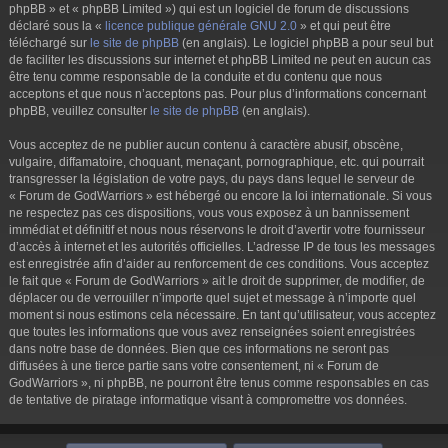
phpBB » et « phpBB Limited ») qui est un logiciel de forum de discussions
déclaré sous la «
licence publique générale GNU 2.0
» et qui peut être
téléchargé sur
le site de phpBB
(en anglais). Le logiciel phpBB a pour seul but
de faciliter les discussions sur internet et phpBB Limited ne peut en aucun cas
être tenu comme responsable de la conduite et du contenu que nous
acceptons et que nous n’acceptons pas. Pour plus d’informations concernant
phpBB, veuillez consulter
le site de phpBB
(en anglais).
Vous acceptez de ne publier aucun contenu à caractère abusif, obscène,
vulgaire, diffamatoire, choquant, menaçant, pornographique, etc. qui pourrait
transgresser la législation de votre pays, du pays dans lequel le serveur de
« Forum de GodWarriors » est hébergé ou encore la loi internationale. Si vous
ne respectez pas ces dispositions, vous vous exposez à un bannissement
immédiat et définitif et nous nous réservons le droit d’avertir votre fournisseur
d’accès à internet et les autorités officielles. L’adresse IP de tous les messages
est enregistrée afin d’aider au renforcement de ces conditions. Vous acceptez
le fait que « Forum de GodWarriors » ait le droit de supprimer, de modifier, de
déplacer ou de verrouiller n’importe quel sujet et message à n’importe quel
moment si nous estimons cela nécessaire. En tant qu’utilisateur, vous acceptez
que toutes les informations que vous avez renseignées soient enregistrées
dans notre base de données. Bien que ces informations ne seront pas
diffusées à une tierce partie sans votre consentement, ni « Forum de
GodWarriors », ni phpBB, ne pourront être tenus comme responsables en cas
de tentative de piratage informatique visant à compromettre vos données.