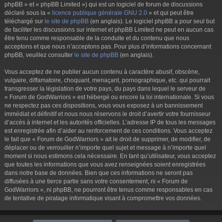
phpBB » et « phpBB Limited ») qui est un logiciel de forum de discussions
déclaré sous la «
licence publique générale GNU 2.0
» et qui peut être
téléchargé sur
le site de phpBB
(en anglais). Le logiciel phpBB a pour seul but
de faciliter les discussions sur internet et phpBB Limited ne peut en aucun cas
être tenu comme responsable de la conduite et du contenu que nous
acceptons et que nous n’acceptons pas. Pour plus d’informations concernant
phpBB, veuillez consulter
le site de phpBB
(en anglais).
Vous acceptez de ne publier aucun contenu à caractère abusif, obscène,
vulgaire, diffamatoire, choquant, menaçant, pornographique, etc. qui pourrait
transgresser la législation de votre pays, du pays dans lequel le serveur de
« Forum de GodWarriors » est hébergé ou encore la loi internationale. Si vous
ne respectez pas ces dispositions, vous vous exposez à un bannissement
immédiat et définitif et nous nous réservons le droit d’avertir votre fournisseur
d’accès à internet et les autorités officielles. L’adresse IP de tous les messages
est enregistrée afin d’aider au renforcement de ces conditions. Vous acceptez
le fait que « Forum de GodWarriors » ait le droit de supprimer, de modifier, de
déplacer ou de verrouiller n’importe quel sujet et message à n’importe quel
moment si nous estimons cela nécessaire. En tant qu’utilisateur, vous acceptez
que toutes les informations que vous avez renseignées soient enregistrées
dans notre base de données. Bien que ces informations ne seront pas
diffusées à une tierce partie sans votre consentement, ni « Forum de
GodWarriors », ni phpBB, ne pourront être tenus comme responsables en cas
de tentative de piratage informatique visant à compromettre vos données.