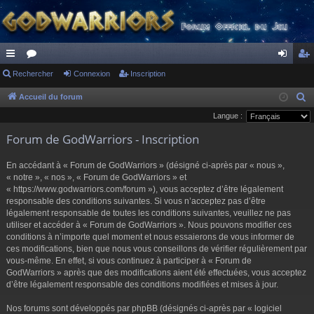
ac
Rechercher
or
Connexion
Inscription
on
ns
co
u
ne
cri
Accueil du forum
R
e
Langue :
ur
m
xi
pti
c
Forum de GodWarriors - Inscription
ci
s
on
on
h
s
e
En accédant à « Forum de GodWarriors » (désigné ci-après par « nous »,
r
« notre », « nos », « Forum de GodWarriors » et
« https://www.godwarriors.com/forum »), vous acceptez d’être légalement
c
responsable des conditions suivantes. Si vous n’acceptez pas d’être
h
légalement responsable de toutes les conditions suivantes, veuillez ne pas
e
utiliser et accéder à « Forum de GodWarriors ». Nous pouvons modifier ces
r
conditions à n’importe quel moment et nous essaierons de vous informer de
ces modifications, bien que nous vous conseillons de vérifier régulièrement par
vous-même. En effet, si vous continuez à participer à « Forum de
GodWarriors » après que des modifications aient été effectuées, vous acceptez
d’être légalement responsable des conditions modifiées et mises à jour.
Nos forums sont développés par phpBB (désignés ci-après par « logiciel