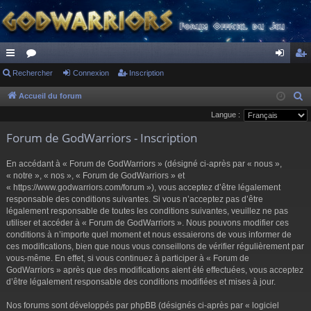
ac
Rechercher
or
Connexion
Inscription
on
ns
co
u
ne
cri
Accueil du forum
R
e
Langue :
ur
m
xi
pti
c
Forum de GodWarriors - Inscription
ci
s
on
on
h
s
e
En accédant à « Forum de GodWarriors » (désigné ci-après par « nous »,
r
« notre », « nos », « Forum de GodWarriors » et
« https://www.godwarriors.com/forum »), vous acceptez d’être légalement
c
responsable des conditions suivantes. Si vous n’acceptez pas d’être
h
légalement responsable de toutes les conditions suivantes, veuillez ne pas
e
utiliser et accéder à « Forum de GodWarriors ». Nous pouvons modifier ces
r
conditions à n’importe quel moment et nous essaierons de vous informer de
ces modifications, bien que nous vous conseillons de vérifier régulièrement par
vous-même. En effet, si vous continuez à participer à « Forum de
GodWarriors » après que des modifications aient été effectuées, vous acceptez
d’être légalement responsable des conditions modifiées et mises à jour.
Nos forums sont développés par phpBB (désignés ci-après par « logiciel