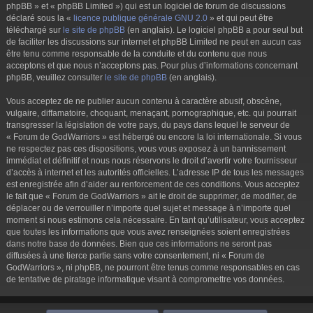
phpBB » et « phpBB Limited ») qui est un logiciel de forum de discussions
déclaré sous la «
licence publique générale GNU 2.0
» et qui peut être
téléchargé sur
le site de phpBB
(en anglais). Le logiciel phpBB a pour seul but
de faciliter les discussions sur internet et phpBB Limited ne peut en aucun cas
être tenu comme responsable de la conduite et du contenu que nous
acceptons et que nous n’acceptons pas. Pour plus d’informations concernant
phpBB, veuillez consulter
le site de phpBB
(en anglais).
Vous acceptez de ne publier aucun contenu à caractère abusif, obscène,
vulgaire, diffamatoire, choquant, menaçant, pornographique, etc. qui pourrait
transgresser la législation de votre pays, du pays dans lequel le serveur de
« Forum de GodWarriors » est hébergé ou encore la loi internationale. Si vous
ne respectez pas ces dispositions, vous vous exposez à un bannissement
immédiat et définitif et nous nous réservons le droit d’avertir votre fournisseur
d’accès à internet et les autorités officielles. L’adresse IP de tous les messages
est enregistrée afin d’aider au renforcement de ces conditions. Vous acceptez
le fait que « Forum de GodWarriors » ait le droit de supprimer, de modifier, de
déplacer ou de verrouiller n’importe quel sujet et message à n’importe quel
moment si nous estimons cela nécessaire. En tant qu’utilisateur, vous acceptez
que toutes les informations que vous avez renseignées soient enregistrées
dans notre base de données. Bien que ces informations ne seront pas
diffusées à une tierce partie sans votre consentement, ni « Forum de
GodWarriors », ni phpBB, ne pourront être tenus comme responsables en cas
de tentative de piratage informatique visant à compromettre vos données.