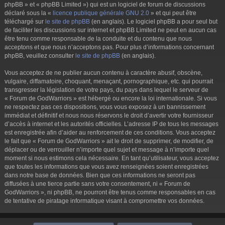
phpBB » et « phpBB Limited ») qui est un logiciel de forum de discussions
déclaré sous la «
licence publique générale GNU 2.0
» et qui peut être
téléchargé sur
le site de phpBB
(en anglais). Le logiciel phpBB a pour seul but
de faciliter les discussions sur internet et phpBB Limited ne peut en aucun cas
être tenu comme responsable de la conduite et du contenu que nous
acceptons et que nous n’acceptons pas. Pour plus d’informations concernant
phpBB, veuillez consulter
le site de phpBB
(en anglais).
Vous acceptez de ne publier aucun contenu à caractère abusif, obscène,
vulgaire, diffamatoire, choquant, menaçant, pornographique, etc. qui pourrait
transgresser la législation de votre pays, du pays dans lequel le serveur de
« Forum de GodWarriors » est hébergé ou encore la loi internationale. Si vous
ne respectez pas ces dispositions, vous vous exposez à un bannissement
immédiat et définitif et nous nous réservons le droit d’avertir votre fournisseur
d’accès à internet et les autorités officielles. L’adresse IP de tous les messages
est enregistrée afin d’aider au renforcement de ces conditions. Vous acceptez
le fait que « Forum de GodWarriors » ait le droit de supprimer, de modifier, de
déplacer ou de verrouiller n’importe quel sujet et message à n’importe quel
moment si nous estimons cela nécessaire. En tant qu’utilisateur, vous acceptez
que toutes les informations que vous avez renseignées soient enregistrées
dans notre base de données. Bien que ces informations ne seront pas
diffusées à une tierce partie sans votre consentement, ni « Forum de
GodWarriors », ni phpBB, ne pourront être tenus comme responsables en cas
de tentative de piratage informatique visant à compromettre vos données.