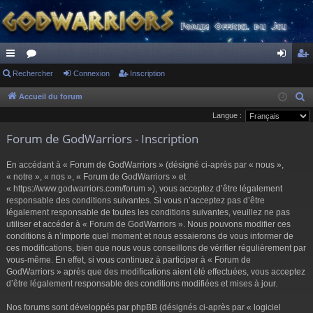
ac
Rechercher
or
Connexion
Inscription
on
ns
co
u
ne
cri
Accueil du forum
R
e
Langue :
ur
m
xi
pti
c
Forum de GodWarriors - Inscription
ci
s
on
on
h
s
e
En accédant à « Forum de GodWarriors » (désigné ci-après par « nous »,
r
« notre », « nos », « Forum de GodWarriors » et
« https://www.godwarriors.com/forum »), vous acceptez d’être légalement
c
responsable des conditions suivantes. Si vous n’acceptez pas d’être
h
légalement responsable de toutes les conditions suivantes, veuillez ne pas
e
utiliser et accéder à « Forum de GodWarriors ». Nous pouvons modifier ces
r
conditions à n’importe quel moment et nous essaierons de vous informer de
ces modifications, bien que nous vous conseillons de vérifier régulièrement par
vous-même. En effet, si vous continuez à participer à « Forum de
GodWarriors » après que des modifications aient été effectuées, vous acceptez
d’être légalement responsable des conditions modifiées et mises à jour.
Nos forums sont développés par phpBB (désignés ci-après par « logiciel