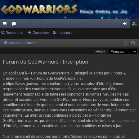
ac
Rechercher
or
Connexion
Inscription
on
ns
co
u
ne
cri
Accueil du forum
R
e
Langue :
ur
m
xi
pti
c
Forum de GodWarriors - Inscription
ci
s
on
on
h
s
e
En accédant à « Forum de GodWarriors » (désigné ci-après par « nous »,
r
« notre », « nos », « Forum de GodWarriors » et
« https://www.godwarriors.com/forum »), vous acceptez d’être légalement
c
responsable des conditions suivantes. Si vous n’acceptez pas d’être
h
légalement responsable de toutes les conditions suivantes, veuillez ne pas
e
utiliser et accéder à « Forum de GodWarriors ». Nous pouvons modifier ces
r
conditions à n’importe quel moment et nous essaierons de vous informer de
ces modifications, bien que nous vous conseillons de vérifier régulièrement par
vous-même. En effet, si vous continuez à participer à « Forum de
GodWarriors » après que des modifications aient été effectuées, vous acceptez
d’être légalement responsable des conditions modifiées et mises à jour.
Nos forums sont développés par phpBB (désignés ci-après par « logiciel