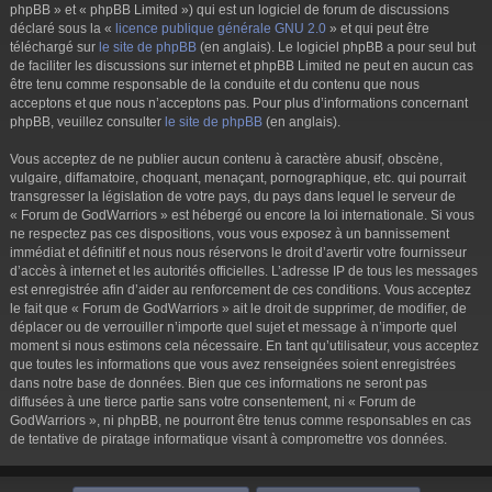
phpBB » et « phpBB Limited ») qui est un logiciel de forum de discussions
déclaré sous la «
licence publique générale GNU 2.0
» et qui peut être
téléchargé sur
le site de phpBB
(en anglais). Le logiciel phpBB a pour seul but
de faciliter les discussions sur internet et phpBB Limited ne peut en aucun cas
être tenu comme responsable de la conduite et du contenu que nous
acceptons et que nous n’acceptons pas. Pour plus d’informations concernant
phpBB, veuillez consulter
le site de phpBB
(en anglais).
Vous acceptez de ne publier aucun contenu à caractère abusif, obscène,
vulgaire, diffamatoire, choquant, menaçant, pornographique, etc. qui pourrait
transgresser la législation de votre pays, du pays dans lequel le serveur de
« Forum de GodWarriors » est hébergé ou encore la loi internationale. Si vous
ne respectez pas ces dispositions, vous vous exposez à un bannissement
immédiat et définitif et nous nous réservons le droit d’avertir votre fournisseur
d’accès à internet et les autorités officielles. L’adresse IP de tous les messages
est enregistrée afin d’aider au renforcement de ces conditions. Vous acceptez
le fait que « Forum de GodWarriors » ait le droit de supprimer, de modifier, de
déplacer ou de verrouiller n’importe quel sujet et message à n’importe quel
moment si nous estimons cela nécessaire. En tant qu’utilisateur, vous acceptez
que toutes les informations que vous avez renseignées soient enregistrées
dans notre base de données. Bien que ces informations ne seront pas
diffusées à une tierce partie sans votre consentement, ni « Forum de
GodWarriors », ni phpBB, ne pourront être tenus comme responsables en cas
de tentative de piratage informatique visant à compromettre vos données.