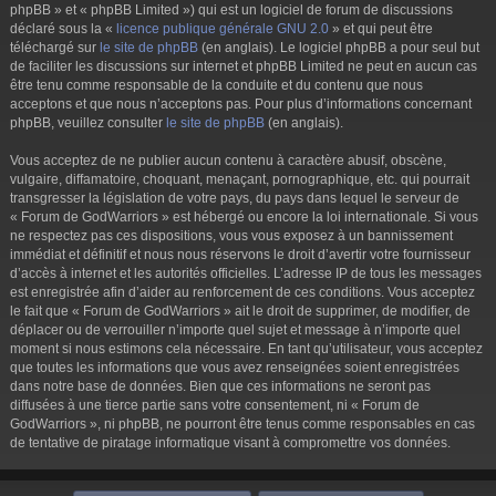
phpBB » et « phpBB Limited ») qui est un logiciel de forum de discussions
déclaré sous la «
licence publique générale GNU 2.0
» et qui peut être
téléchargé sur
le site de phpBB
(en anglais). Le logiciel phpBB a pour seul but
de faciliter les discussions sur internet et phpBB Limited ne peut en aucun cas
être tenu comme responsable de la conduite et du contenu que nous
acceptons et que nous n’acceptons pas. Pour plus d’informations concernant
phpBB, veuillez consulter
le site de phpBB
(en anglais).
Vous acceptez de ne publier aucun contenu à caractère abusif, obscène,
vulgaire, diffamatoire, choquant, menaçant, pornographique, etc. qui pourrait
transgresser la législation de votre pays, du pays dans lequel le serveur de
« Forum de GodWarriors » est hébergé ou encore la loi internationale. Si vous
ne respectez pas ces dispositions, vous vous exposez à un bannissement
immédiat et définitif et nous nous réservons le droit d’avertir votre fournisseur
d’accès à internet et les autorités officielles. L’adresse IP de tous les messages
est enregistrée afin d’aider au renforcement de ces conditions. Vous acceptez
le fait que « Forum de GodWarriors » ait le droit de supprimer, de modifier, de
déplacer ou de verrouiller n’importe quel sujet et message à n’importe quel
moment si nous estimons cela nécessaire. En tant qu’utilisateur, vous acceptez
que toutes les informations que vous avez renseignées soient enregistrées
dans notre base de données. Bien que ces informations ne seront pas
diffusées à une tierce partie sans votre consentement, ni « Forum de
GodWarriors », ni phpBB, ne pourront être tenus comme responsables en cas
de tentative de piratage informatique visant à compromettre vos données.