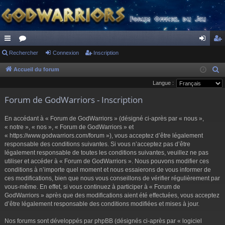
ac
Rechercher
or
Connexion
Inscription
on
ns
co
u
ne
cri
Accueil du forum
R
e
Langue :
ur
m
xi
pti
c
Forum de GodWarriors - Inscription
ci
s
on
on
h
s
e
En accédant à « Forum de GodWarriors » (désigné ci-après par « nous »,
r
« notre », « nos », « Forum de GodWarriors » et
« https://www.godwarriors.com/forum »), vous acceptez d’être légalement
c
responsable des conditions suivantes. Si vous n’acceptez pas d’être
h
légalement responsable de toutes les conditions suivantes, veuillez ne pas
e
utiliser et accéder à « Forum de GodWarriors ». Nous pouvons modifier ces
r
conditions à n’importe quel moment et nous essaierons de vous informer de
ces modifications, bien que nous vous conseillons de vérifier régulièrement par
vous-même. En effet, si vous continuez à participer à « Forum de
GodWarriors » après que des modifications aient été effectuées, vous acceptez
d’être légalement responsable des conditions modifiées et mises à jour.
Nos forums sont développés par phpBB (désignés ci-après par « logiciel