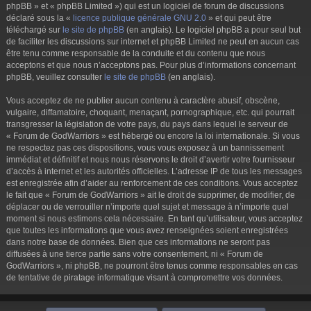
phpBB » et « phpBB Limited ») qui est un logiciel de forum de discussions
déclaré sous la «
licence publique générale GNU 2.0
» et qui peut être
téléchargé sur
le site de phpBB
(en anglais). Le logiciel phpBB a pour seul but
de faciliter les discussions sur internet et phpBB Limited ne peut en aucun cas
être tenu comme responsable de la conduite et du contenu que nous
acceptons et que nous n’acceptons pas. Pour plus d’informations concernant
phpBB, veuillez consulter
le site de phpBB
(en anglais).
Vous acceptez de ne publier aucun contenu à caractère abusif, obscène,
vulgaire, diffamatoire, choquant, menaçant, pornographique, etc. qui pourrait
transgresser la législation de votre pays, du pays dans lequel le serveur de
« Forum de GodWarriors » est hébergé ou encore la loi internationale. Si vous
ne respectez pas ces dispositions, vous vous exposez à un bannissement
immédiat et définitif et nous nous réservons le droit d’avertir votre fournisseur
d’accès à internet et les autorités officielles. L’adresse IP de tous les messages
est enregistrée afin d’aider au renforcement de ces conditions. Vous acceptez
le fait que « Forum de GodWarriors » ait le droit de supprimer, de modifier, de
déplacer ou de verrouiller n’importe quel sujet et message à n’importe quel
moment si nous estimons cela nécessaire. En tant qu’utilisateur, vous acceptez
que toutes les informations que vous avez renseignées soient enregistrées
dans notre base de données. Bien que ces informations ne seront pas
diffusées à une tierce partie sans votre consentement, ni « Forum de
GodWarriors », ni phpBB, ne pourront être tenus comme responsables en cas
de tentative de piratage informatique visant à compromettre vos données.