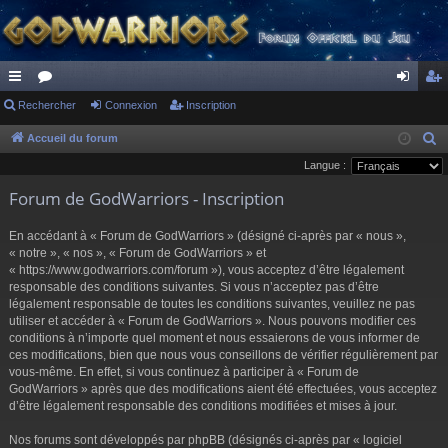
ac
Rechercher
or
Connexion
Inscription
on
ns
co
u
ne
cri
Accueil du forum
R
e
Langue :
ur
m
xi
pti
c
Forum de GodWarriors - Inscription
ci
s
on
on
h
s
e
En accédant à « Forum de GodWarriors » (désigné ci-après par « nous »,
r
« notre », « nos », « Forum de GodWarriors » et
« https://www.godwarriors.com/forum »), vous acceptez d’être légalement
c
responsable des conditions suivantes. Si vous n’acceptez pas d’être
h
légalement responsable de toutes les conditions suivantes, veuillez ne pas
e
utiliser et accéder à « Forum de GodWarriors ». Nous pouvons modifier ces
r
conditions à n’importe quel moment et nous essaierons de vous informer de
ces modifications, bien que nous vous conseillons de vérifier régulièrement par
vous-même. En effet, si vous continuez à participer à « Forum de
GodWarriors » après que des modifications aient été effectuées, vous acceptez
d’être légalement responsable des conditions modifiées et mises à jour.
Nos forums sont développés par phpBB (désignés ci-après par « logiciel