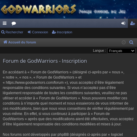
ac
Rechercher
or
Connexion
Inscription
on
ns
co
u
ne
cri
Accueil du forum
R
e
Langue :
ur
m
xi
pti
c
Forum de GodWarriors - Inscription
ci
s
on
on
h
s
e
En accédant à « Forum de GodWarriors » (désigné ci-après par « nous »,
r
« notre », « nos », « Forum de GodWarriors » et
« https://www.godwarriors.com/forum »), vous acceptez d’être légalement
c
responsable des conditions suivantes. Si vous n’acceptez pas d’être
h
légalement responsable de toutes les conditions suivantes, veuillez ne pas
e
utiliser et accéder à « Forum de GodWarriors ». Nous pouvons modifier ces
r
conditions à n’importe quel moment et nous essaierons de vous informer de
ces modifications, bien que nous vous conseillons de vérifier régulièrement par
vous-même. En effet, si vous continuez à participer à « Forum de
GodWarriors » après que des modifications aient été effectuées, vous acceptez
d’être légalement responsable des conditions modifiées et mises à jour.
Nos forums sont développés par phpBB (désignés ci-après par « logiciel