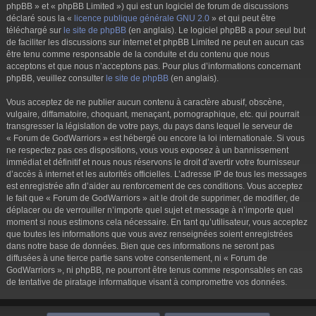
phpBB » et « phpBB Limited ») qui est un logiciel de forum de discussions
déclaré sous la «
licence publique générale GNU 2.0
» et qui peut être
téléchargé sur
le site de phpBB
(en anglais). Le logiciel phpBB a pour seul but
de faciliter les discussions sur internet et phpBB Limited ne peut en aucun cas
être tenu comme responsable de la conduite et du contenu que nous
acceptons et que nous n’acceptons pas. Pour plus d’informations concernant
phpBB, veuillez consulter
le site de phpBB
(en anglais).
Vous acceptez de ne publier aucun contenu à caractère abusif, obscène,
vulgaire, diffamatoire, choquant, menaçant, pornographique, etc. qui pourrait
transgresser la législation de votre pays, du pays dans lequel le serveur de
« Forum de GodWarriors » est hébergé ou encore la loi internationale. Si vous
ne respectez pas ces dispositions, vous vous exposez à un bannissement
immédiat et définitif et nous nous réservons le droit d’avertir votre fournisseur
d’accès à internet et les autorités officielles. L’adresse IP de tous les messages
est enregistrée afin d’aider au renforcement de ces conditions. Vous acceptez
le fait que « Forum de GodWarriors » ait le droit de supprimer, de modifier, de
déplacer ou de verrouiller n’importe quel sujet et message à n’importe quel
moment si nous estimons cela nécessaire. En tant qu’utilisateur, vous acceptez
que toutes les informations que vous avez renseignées soient enregistrées
dans notre base de données. Bien que ces informations ne seront pas
diffusées à une tierce partie sans votre consentement, ni « Forum de
GodWarriors », ni phpBB, ne pourront être tenus comme responsables en cas
de tentative de piratage informatique visant à compromettre vos données.