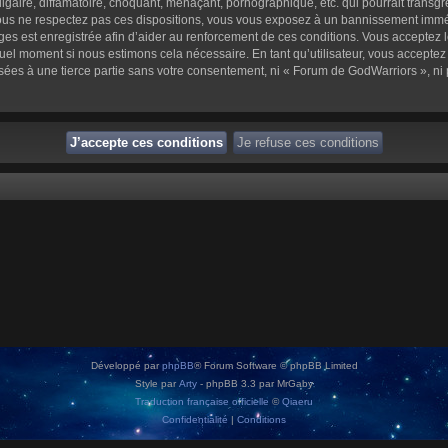
aire, diffamatoire, choquant, menaçant, pornographique, etc. qui pourrait transgre
us ne respectez pas ces dispositions, vous vous exposez à un bannissement immédiat 
sages est enregistrée afin d’aider au renforcement de ces conditions. Vous acceptez l
quel moment si nous estimons cela nécessaire. En tant qu’utilisateur, vous accepte
sées à une tierce partie sans votre consentement, ni « Forum de GodWarriors », n
Développé par
phpBB
® Forum Software © phpBB Limited
Style par
Arty
- phpBB 3.3 par MrGaby
Traduction française officielle
©
Qiaeru
Confidentialité
|
Conditions