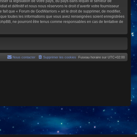
sser la législation de votre pays, du pays dans lequel le serveur de
et définitif et nous nous réservons le droit d’avertir votre fournisseur
e fait que « Forum de GodWarriors » ait le droit de supprimer, de modifier,
z que toutes les informations que vous avez renseignées soient enregistrées
i phpBB, ne pourront être tenus comme responsables en cas de tentative de
Nous contacter
Supprimer les cookies
Fuseau horaire sur
UTC+02:00