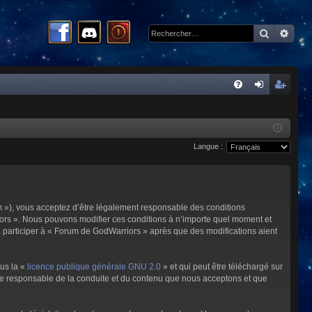
Recherc
Rech
R
FA
on
ns
Q
ne
cri
Langue :
xi
pti
on
on
m »), vous acceptez d’être légalement responsable des conditions
riors ». Nous pouvons modifier ces conditions à n’importe quel moment et
à participer à « Forum de GodWarriors » après que des modifications aient
ous la «
licence publique générale GNU 2.0
» et qui peut être téléchargé sur
omme responsable de la conduite et du contenu que nous acceptons et que