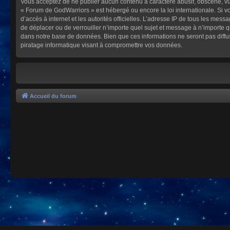
Vous acceptez de ne publier aucun contenu à caractère abusif, obscène, vulg
« Forum de GodWarriors » est hébergé ou encore la loi internationale. Si vo
d’accès à internet et les autorités officielles. L’adresse IP de tous les mes
de déplacer ou de verrouiller n’importe quel sujet et message à n’importe 
dans notre base de données. Bien que ces informations ne seront pas diffu
piratage informatique visant à compromettre vos données.
Accueil du forum