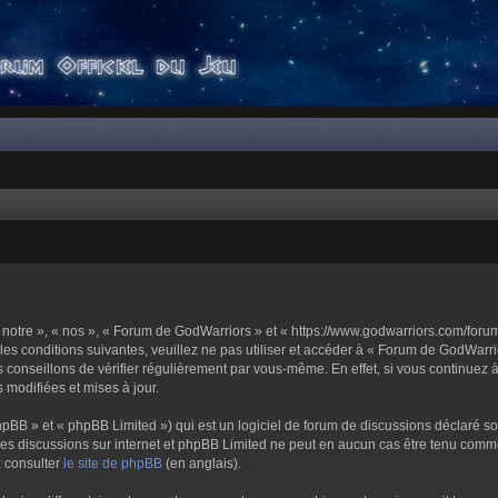
notre », « nos », « Forum de GodWarriors » et « https://www.godwarriors.com/foru
les conditions suivantes, veuillez ne pas utiliser et accéder à « Forum de GodWar
conseillons de vérifier régulièrement par vous-même. En effet, si vous continuez 
 modifiées et mises à jour.
pBB » et « phpBB Limited ») qui est un logiciel de forum de discussions déclaré s
er les discussions sur internet et phpBB Limited ne peut en aucun cas être tenu c
z consulter
le site de phpBB
(en anglais).