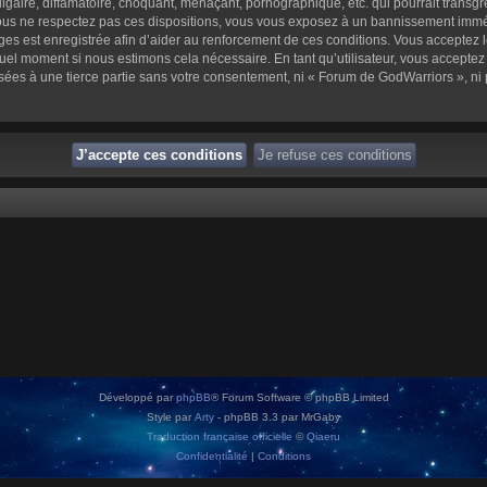
aire, diffamatoire, choquant, menaçant, pornographique, etc. qui pourrait transgre
us ne respectez pas ces dispositions, vous vous exposez à un bannissement immédiat 
sages est enregistrée afin d’aider au renforcement de ces conditions. Vous acceptez l
quel moment si nous estimons cela nécessaire. En tant qu’utilisateur, vous accepte
sées à une tierce partie sans votre consentement, ni « Forum de GodWarriors », n
Développé par
phpBB
® Forum Software © phpBB Limited
Style par
Arty
- phpBB 3.3 par MrGaby
Traduction française officielle
©
Qiaeru
Confidentialité
|
Conditions