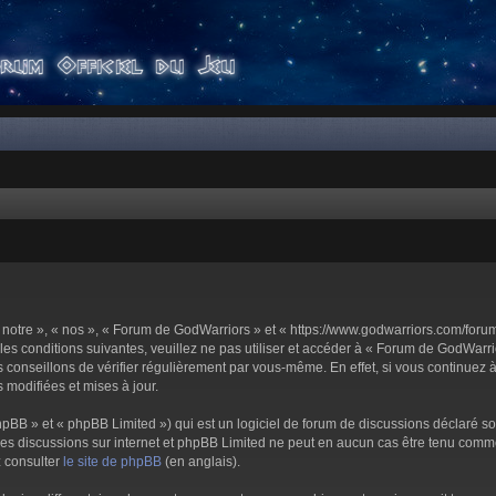
notre », « nos », « Forum de GodWarriors » et « https://www.godwarriors.com/foru
les conditions suivantes, veuillez ne pas utiliser et accéder à « Forum de GodWar
conseillons de vérifier régulièrement par vous-même. En effet, si vous continuez 
 modifiées et mises à jour.
pBB » et « phpBB Limited ») qui est un logiciel de forum de discussions déclaré s
er les discussions sur internet et phpBB Limited ne peut en aucun cas être tenu c
z consulter
le site de phpBB
(en anglais).