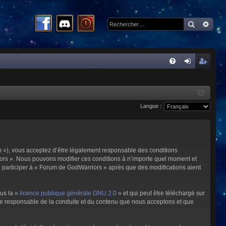
Recherc
Rech
R
FA
on
ns
Q
ne
cri
Langue :
xi
pti
on
on
m »), vous acceptez d’être légalement responsable des conditions
riors ». Nous pouvons modifier ces conditions à n’importe quel moment et
à participer à « Forum de GodWarriors » après que des modifications aient
ous la «
licence publique générale GNU 2.0
» et qui peut être téléchargé sur
omme responsable de la conduite et du contenu que nous acceptons et que