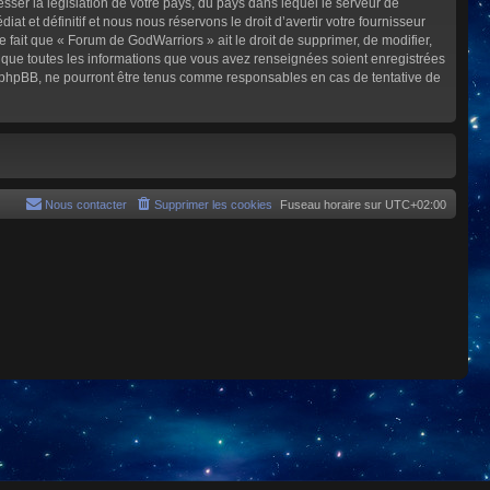
sser la législation de votre pays, du pays dans lequel le serveur de
et définitif et nous nous réservons le droit d’avertir votre fournisseur
e fait que « Forum de GodWarriors » ait le droit de supprimer, de modifier,
z que toutes les informations que vous avez renseignées soient enregistrées
i phpBB, ne pourront être tenus comme responsables en cas de tentative de
Nous contacter
Supprimer les cookies
Fuseau horaire sur
UTC+02:00