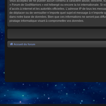
Vous acceptez de ne publier aucun contenu à caractère abusif, obscène, vulg
« Forum de GodWarriors » est hébergé ou encore la loi internationale. Si vo
d’accès à internet et les autorités officielles. L’adresse IP de tous les mes
de déplacer ou de verrouiller n’importe quel sujet et message à n’importe 
dans notre base de données. Bien que ces informations ne seront pas diffu
piratage informatique visant à compromettre vos données.
Accueil du forum