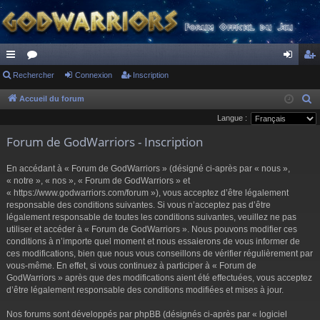
ac
Rechercher
or
Connexion
Inscription
on
ns
co
u
ne
cri
Accueil du forum
R
e
Langue :
ur
m
xi
pti
c
Forum de GodWarriors - Inscription
ci
s
on
on
h
s
e
En accédant à « Forum de GodWarriors » (désigné ci-après par « nous »,
r
« notre », « nos », « Forum de GodWarriors » et
« https://www.godwarriors.com/forum »), vous acceptez d’être légalement
c
responsable des conditions suivantes. Si vous n’acceptez pas d’être
h
légalement responsable de toutes les conditions suivantes, veuillez ne pas
e
utiliser et accéder à « Forum de GodWarriors ». Nous pouvons modifier ces
r
conditions à n’importe quel moment et nous essaierons de vous informer de
ces modifications, bien que nous vous conseillons de vérifier régulièrement par
vous-même. En effet, si vous continuez à participer à « Forum de
GodWarriors » après que des modifications aient été effectuées, vous acceptez
d’être légalement responsable des conditions modifiées et mises à jour.
Nos forums sont développés par phpBB (désignés ci-après par « logiciel