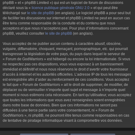
phpBB » et « phpBB Limited ») qui est un logiciel de forum de discussions
déclaré sous la «
licence publique générale GNU 2.0
» et qui peut être
téléchargé sur
le site de phpBB
(en anglais). Le logiciel phpBB a pour seul but
de faciliter les discussions sur internet et phpBB Limited ne peut en aucun cas
être tenu comme responsable de la conduite et du contenu que nous
acceptons et que nous n’acceptons pas. Pour plus d’informations concernant
phpBB, veuillez consulter
le site de phpBB
(en anglais).
Vous acceptez de ne publier aucun contenu à caractère abusif, obscène,
vulgaire, diffamatoire, choquant, menaçant, pornographique, etc. qui pourrait
transgresser la législation de votre pays, du pays dans lequel le serveur de
« Forum de GodWarriors » est hébergé ou encore la loi internationale. Si vous
ne respectez pas ces dispositions, vous vous exposez à un bannissement
immédiat et définitif et nous nous réservons le droit d’avertir votre fournisseur
d’accès à internet et les autorités officielles. L’adresse IP de tous les messages
est enregistrée afin d’aider au renforcement de ces conditions. Vous acceptez
le fait que « Forum de GodWarriors » ait le droit de supprimer, de modifier, de
déplacer ou de verrouiller n’importe quel sujet et message à n’importe quel
moment si nous estimons cela nécessaire. En tant qu’utilisateur, vous acceptez
que toutes les informations que vous avez renseignées soient enregistrées
dans notre base de données. Bien que ces informations ne seront pas
diffusées à une tierce partie sans votre consentement, ni « Forum de
GodWarriors », ni phpBB, ne pourront être tenus comme responsables en cas
de tentative de piratage informatique visant à compromettre vos données.