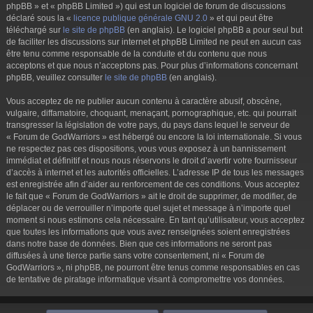
phpBB » et « phpBB Limited ») qui est un logiciel de forum de discussions
déclaré sous la «
licence publique générale GNU 2.0
» et qui peut être
téléchargé sur
le site de phpBB
(en anglais). Le logiciel phpBB a pour seul but
de faciliter les discussions sur internet et phpBB Limited ne peut en aucun cas
être tenu comme responsable de la conduite et du contenu que nous
acceptons et que nous n’acceptons pas. Pour plus d’informations concernant
phpBB, veuillez consulter
le site de phpBB
(en anglais).
Vous acceptez de ne publier aucun contenu à caractère abusif, obscène,
vulgaire, diffamatoire, choquant, menaçant, pornographique, etc. qui pourrait
transgresser la législation de votre pays, du pays dans lequel le serveur de
« Forum de GodWarriors » est hébergé ou encore la loi internationale. Si vous
ne respectez pas ces dispositions, vous vous exposez à un bannissement
immédiat et définitif et nous nous réservons le droit d’avertir votre fournisseur
d’accès à internet et les autorités officielles. L’adresse IP de tous les messages
est enregistrée afin d’aider au renforcement de ces conditions. Vous acceptez
le fait que « Forum de GodWarriors » ait le droit de supprimer, de modifier, de
déplacer ou de verrouiller n’importe quel sujet et message à n’importe quel
moment si nous estimons cela nécessaire. En tant qu’utilisateur, vous acceptez
que toutes les informations que vous avez renseignées soient enregistrées
dans notre base de données. Bien que ces informations ne seront pas
diffusées à une tierce partie sans votre consentement, ni « Forum de
GodWarriors », ni phpBB, ne pourront être tenus comme responsables en cas
de tentative de piratage informatique visant à compromettre vos données.