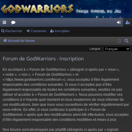
ac
Rechercher
or
Connexion
Inscription
on
ns
co
u
ne
cri
Accueil du forum
R
e
Langue :
ur
m
xi
pti
c
Forum de GodWarriors - Inscription
ci
s
on
on
h
s
e
En accédant à « Forum de GodWarriors » (désigné ci-après par « nous »,
r
« notre », « nos », « Forum de GodWarriors » et
« https://www.godwarriors.com/forum »), vous acceptez d’être légalement
c
responsable des conditions suivantes. Si vous n’acceptez pas d’être
h
légalement responsable de toutes les conditions suivantes, veuillez ne pas
e
utiliser et accéder à « Forum de GodWarriors ». Nous pouvons modifier ces
r
conditions à n’importe quel moment et nous essaierons de vous informer de
ces modifications, bien que nous vous conseillons de vérifier régulièrement par
vous-même. En effet, si vous continuez à participer à « Forum de
GodWarriors » après que des modifications aient été effectuées, vous acceptez
d’être légalement responsable des conditions modifiées et mises à jour.
Nos forums sont développés par phpBB (désignés ci-après par « logiciel