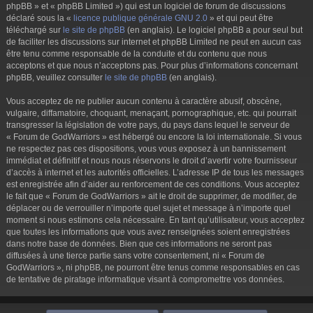
phpBB » et « phpBB Limited ») qui est un logiciel de forum de discussions
déclaré sous la «
licence publique générale GNU 2.0
» et qui peut être
téléchargé sur
le site de phpBB
(en anglais). Le logiciel phpBB a pour seul but
de faciliter les discussions sur internet et phpBB Limited ne peut en aucun cas
être tenu comme responsable de la conduite et du contenu que nous
acceptons et que nous n’acceptons pas. Pour plus d’informations concernant
phpBB, veuillez consulter
le site de phpBB
(en anglais).
Vous acceptez de ne publier aucun contenu à caractère abusif, obscène,
vulgaire, diffamatoire, choquant, menaçant, pornographique, etc. qui pourrait
transgresser la législation de votre pays, du pays dans lequel le serveur de
« Forum de GodWarriors » est hébergé ou encore la loi internationale. Si vous
ne respectez pas ces dispositions, vous vous exposez à un bannissement
immédiat et définitif et nous nous réservons le droit d’avertir votre fournisseur
d’accès à internet et les autorités officielles. L’adresse IP de tous les messages
est enregistrée afin d’aider au renforcement de ces conditions. Vous acceptez
le fait que « Forum de GodWarriors » ait le droit de supprimer, de modifier, de
déplacer ou de verrouiller n’importe quel sujet et message à n’importe quel
moment si nous estimons cela nécessaire. En tant qu’utilisateur, vous acceptez
que toutes les informations que vous avez renseignées soient enregistrées
dans notre base de données. Bien que ces informations ne seront pas
diffusées à une tierce partie sans votre consentement, ni « Forum de
GodWarriors », ni phpBB, ne pourront être tenus comme responsables en cas
de tentative de piratage informatique visant à compromettre vos données.