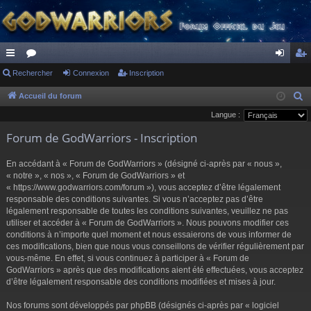
ac
Rechercher
or
Connexion
Inscription
on
ns
co
u
ne
cri
Accueil du forum
R
e
Langue :
ur
m
xi
pti
c
Forum de GodWarriors - Inscription
ci
s
on
on
h
s
e
En accédant à « Forum de GodWarriors » (désigné ci-après par « nous »,
r
« notre », « nos », « Forum de GodWarriors » et
« https://www.godwarriors.com/forum »), vous acceptez d’être légalement
c
responsable des conditions suivantes. Si vous n’acceptez pas d’être
h
légalement responsable de toutes les conditions suivantes, veuillez ne pas
e
utiliser et accéder à « Forum de GodWarriors ». Nous pouvons modifier ces
r
conditions à n’importe quel moment et nous essaierons de vous informer de
ces modifications, bien que nous vous conseillons de vérifier régulièrement par
vous-même. En effet, si vous continuez à participer à « Forum de
GodWarriors » après que des modifications aient été effectuées, vous acceptez
d’être légalement responsable des conditions modifiées et mises à jour.
Nos forums sont développés par phpBB (désignés ci-après par « logiciel