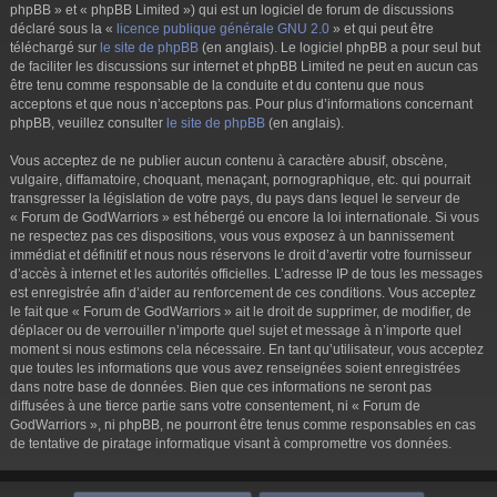
phpBB » et « phpBB Limited ») qui est un logiciel de forum de discussions
déclaré sous la «
licence publique générale GNU 2.0
» et qui peut être
téléchargé sur
le site de phpBB
(en anglais). Le logiciel phpBB a pour seul but
de faciliter les discussions sur internet et phpBB Limited ne peut en aucun cas
être tenu comme responsable de la conduite et du contenu que nous
acceptons et que nous n’acceptons pas. Pour plus d’informations concernant
phpBB, veuillez consulter
le site de phpBB
(en anglais).
Vous acceptez de ne publier aucun contenu à caractère abusif, obscène,
vulgaire, diffamatoire, choquant, menaçant, pornographique, etc. qui pourrait
transgresser la législation de votre pays, du pays dans lequel le serveur de
« Forum de GodWarriors » est hébergé ou encore la loi internationale. Si vous
ne respectez pas ces dispositions, vous vous exposez à un bannissement
immédiat et définitif et nous nous réservons le droit d’avertir votre fournisseur
d’accès à internet et les autorités officielles. L’adresse IP de tous les messages
est enregistrée afin d’aider au renforcement de ces conditions. Vous acceptez
le fait que « Forum de GodWarriors » ait le droit de supprimer, de modifier, de
déplacer ou de verrouiller n’importe quel sujet et message à n’importe quel
moment si nous estimons cela nécessaire. En tant qu’utilisateur, vous acceptez
que toutes les informations que vous avez renseignées soient enregistrées
dans notre base de données. Bien que ces informations ne seront pas
diffusées à une tierce partie sans votre consentement, ni « Forum de
GodWarriors », ni phpBB, ne pourront être tenus comme responsables en cas
de tentative de piratage informatique visant à compromettre vos données.