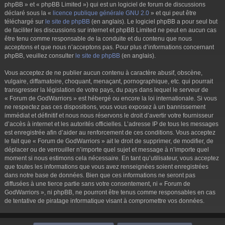
phpBB » et « phpBB Limited ») qui est un logiciel de forum de discussions
déclaré sous la «
licence publique générale GNU 2.0
» et qui peut être
téléchargé sur
le site de phpBB
(en anglais). Le logiciel phpBB a pour seul but
de faciliter les discussions sur internet et phpBB Limited ne peut en aucun cas
être tenu comme responsable de la conduite et du contenu que nous
acceptons et que nous n’acceptons pas. Pour plus d’informations concernant
phpBB, veuillez consulter
le site de phpBB
(en anglais).
Vous acceptez de ne publier aucun contenu à caractère abusif, obscène,
vulgaire, diffamatoire, choquant, menaçant, pornographique, etc. qui pourrait
transgresser la législation de votre pays, du pays dans lequel le serveur de
« Forum de GodWarriors » est hébergé ou encore la loi internationale. Si vous
ne respectez pas ces dispositions, vous vous exposez à un bannissement
immédiat et définitif et nous nous réservons le droit d’avertir votre fournisseur
d’accès à internet et les autorités officielles. L’adresse IP de tous les messages
est enregistrée afin d’aider au renforcement de ces conditions. Vous acceptez
le fait que « Forum de GodWarriors » ait le droit de supprimer, de modifier, de
déplacer ou de verrouiller n’importe quel sujet et message à n’importe quel
moment si nous estimons cela nécessaire. En tant qu’utilisateur, vous acceptez
que toutes les informations que vous avez renseignées soient enregistrées
dans notre base de données. Bien que ces informations ne seront pas
diffusées à une tierce partie sans votre consentement, ni « Forum de
GodWarriors », ni phpBB, ne pourront être tenus comme responsables en cas
de tentative de piratage informatique visant à compromettre vos données.