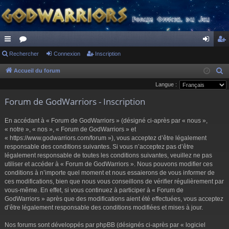
ac
Rechercher
or
Connexion
Inscription
on
ns
co
u
ne
cri
Accueil du forum
R
e
Langue :
ur
m
xi
pti
c
Forum de GodWarriors - Inscription
ci
s
on
on
h
s
e
En accédant à « Forum de GodWarriors » (désigné ci-après par « nous »,
r
« notre », « nos », « Forum de GodWarriors » et
« https://www.godwarriors.com/forum »), vous acceptez d’être légalement
c
responsable des conditions suivantes. Si vous n’acceptez pas d’être
h
légalement responsable de toutes les conditions suivantes, veuillez ne pas
e
utiliser et accéder à « Forum de GodWarriors ». Nous pouvons modifier ces
r
conditions à n’importe quel moment et nous essaierons de vous informer de
ces modifications, bien que nous vous conseillons de vérifier régulièrement par
vous-même. En effet, si vous continuez à participer à « Forum de
GodWarriors » après que des modifications aient été effectuées, vous acceptez
d’être légalement responsable des conditions modifiées et mises à jour.
Nos forums sont développés par phpBB (désignés ci-après par « logiciel