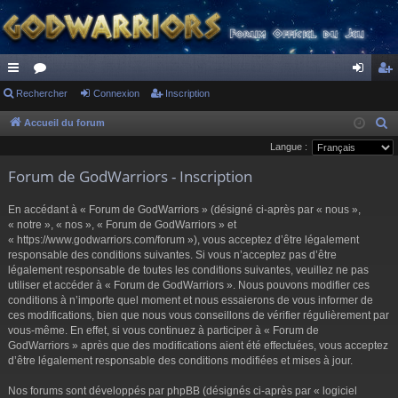
ac
Rechercher
or
Connexion
Inscription
on
ns
co
u
ne
cri
Accueil du forum
R
e
Langue :
ur
m
xi
pti
c
Forum de GodWarriors - Inscription
ci
s
on
on
h
s
e
En accédant à « Forum de GodWarriors » (désigné ci-après par « nous »,
r
« notre », « nos », « Forum de GodWarriors » et
« https://www.godwarriors.com/forum »), vous acceptez d’être légalement
c
responsable des conditions suivantes. Si vous n’acceptez pas d’être
h
légalement responsable de toutes les conditions suivantes, veuillez ne pas
e
utiliser et accéder à « Forum de GodWarriors ». Nous pouvons modifier ces
r
conditions à n’importe quel moment et nous essaierons de vous informer de
ces modifications, bien que nous vous conseillons de vérifier régulièrement par
vous-même. En effet, si vous continuez à participer à « Forum de
GodWarriors » après que des modifications aient été effectuées, vous acceptez
d’être légalement responsable des conditions modifiées et mises à jour.
Nos forums sont développés par phpBB (désignés ci-après par « logiciel