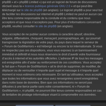
phpBB » et « phpBB Limited ») qui est un logiciel de forum de discussions
déclaré sous la «
licence publique générale GNU 2.0
» et qui peut être
téléchargé sur
le site de phpBB
(en anglais). Le logiciel phpBB a pour seul but
de faciliter les discussions sur internet et phpBB Limited ne peut en aucun cas
être tenu comme responsable de la conduite et du contenu que nous
acceptons et que nous n’acceptons pas. Pour plus d’informations concernant
phpBB, veuillez consulter
le site de phpBB
(en anglais).
Vous acceptez de ne publier aucun contenu à caractère abusif, obscène,
vulgaire, diffamatoire, choquant, menaçant, pornographique, etc. qui pourrait
transgresser la législation de votre pays, du pays dans lequel le serveur de
« Forum de GodWarriors » est hébergé ou encore la loi internationale. Si vous
ne respectez pas ces dispositions, vous vous exposez à un bannissement
immédiat et définitif et nous nous réservons le droit d’avertir votre fournisseur
d’accès à internet et les autorités officielles. L’adresse IP de tous les messages
est enregistrée afin d’aider au renforcement de ces conditions. Vous acceptez
le fait que « Forum de GodWarriors » ait le droit de supprimer, de modifier, de
déplacer ou de verrouiller n’importe quel sujet et message à n’importe quel
moment si nous estimons cela nécessaire. En tant qu’utilisateur, vous acceptez
que toutes les informations que vous avez renseignées soient enregistrées
dans notre base de données. Bien que ces informations ne seront pas
diffusées à une tierce partie sans votre consentement, ni « Forum de
GodWarriors », ni phpBB, ne pourront être tenus comme responsables en cas
de tentative de piratage informatique visant à compromettre vos données.