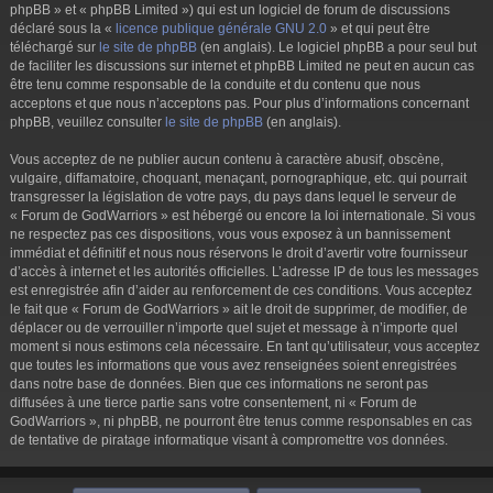
phpBB » et « phpBB Limited ») qui est un logiciel de forum de discussions
déclaré sous la «
licence publique générale GNU 2.0
» et qui peut être
téléchargé sur
le site de phpBB
(en anglais). Le logiciel phpBB a pour seul but
de faciliter les discussions sur internet et phpBB Limited ne peut en aucun cas
être tenu comme responsable de la conduite et du contenu que nous
acceptons et que nous n’acceptons pas. Pour plus d’informations concernant
phpBB, veuillez consulter
le site de phpBB
(en anglais).
Vous acceptez de ne publier aucun contenu à caractère abusif, obscène,
vulgaire, diffamatoire, choquant, menaçant, pornographique, etc. qui pourrait
transgresser la législation de votre pays, du pays dans lequel le serveur de
« Forum de GodWarriors » est hébergé ou encore la loi internationale. Si vous
ne respectez pas ces dispositions, vous vous exposez à un bannissement
immédiat et définitif et nous nous réservons le droit d’avertir votre fournisseur
d’accès à internet et les autorités officielles. L’adresse IP de tous les messages
est enregistrée afin d’aider au renforcement de ces conditions. Vous acceptez
le fait que « Forum de GodWarriors » ait le droit de supprimer, de modifier, de
déplacer ou de verrouiller n’importe quel sujet et message à n’importe quel
moment si nous estimons cela nécessaire. En tant qu’utilisateur, vous acceptez
que toutes les informations que vous avez renseignées soient enregistrées
dans notre base de données. Bien que ces informations ne seront pas
diffusées à une tierce partie sans votre consentement, ni « Forum de
GodWarriors », ni phpBB, ne pourront être tenus comme responsables en cas
de tentative de piratage informatique visant à compromettre vos données.