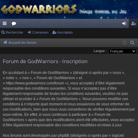
ac
Rechercher
or
Connexion
Inscription
on
ns
co
u
ne
cri
Accueil du forum
R
e
Langue :
ur
m
xi
pti
c
Forum de GodWarriors - Inscription
ci
s
on
on
h
s
e
En accédant à « Forum de GodWarriors » (désigné ci-après par « nous »,
r
« notre », « nos », « Forum de GodWarriors » et
« https://www.godwarriors.com/forum »), vous acceptez d’être légalement
c
responsable des conditions suivantes. Si vous n’acceptez pas d’être
h
légalement responsable de toutes les conditions suivantes, veuillez ne pas
e
utiliser et accéder à « Forum de GodWarriors ». Nous pouvons modifier ces
r
conditions à n’importe quel moment et nous essaierons de vous informer de
ces modifications, bien que nous vous conseillons de vérifier régulièrement par
vous-même. En effet, si vous continuez à participer à « Forum de
GodWarriors » après que des modifications aient été effectuées, vous acceptez
d’être légalement responsable des conditions modifiées et mises à jour.
Nos forums sont développés par phpBB (désignés ci-après par « logiciel