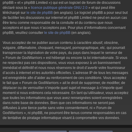
phpBB » et « phpBB Limited ») qui est un logiciel de forum de discussions
déclaré sous la «
licence publique générale GNU 2.0
» et qui peut être
téléchargé sur
le site de phpBB
(en anglais). Le logiciel phpBB a pour seul but
de faciliter les discussions sur internet et phpBB Limited ne peut en aucun cas
être tenu comme responsable de la conduite et du contenu que nous
acceptons et que nous n’acceptons pas. Pour plus d’informations concernant
phpBB, veuillez consulter
le site de phpBB
(en anglais).
Vous acceptez de ne publier aucun contenu à caractère abusif, obscène,
vulgaire, diffamatoire, choquant, menaçant, pornographique, etc. qui pourrait
transgresser la législation de votre pays, du pays dans lequel le serveur de
« Forum de GodWarriors » est hébergé ou encore la loi internationale. Si vous
ne respectez pas ces dispositions, vous vous exposez à un bannissement
immédiat et définitif et nous nous réservons le droit d’avertir votre fournisseur
d’accès à internet et les autorités officielles. L’adresse IP de tous les messages
est enregistrée afin d’aider au renforcement de ces conditions. Vous acceptez
le fait que « Forum de GodWarriors » ait le droit de supprimer, de modifier, de
déplacer ou de verrouiller n’importe quel sujet et message à n’importe quel
moment si nous estimons cela nécessaire. En tant qu’utilisateur, vous acceptez
que toutes les informations que vous avez renseignées soient enregistrées
dans notre base de données. Bien que ces informations ne seront pas
diffusées à une tierce partie sans votre consentement, ni « Forum de
GodWarriors », ni phpBB, ne pourront être tenus comme responsables en cas
de tentative de piratage informatique visant à compromettre vos données.