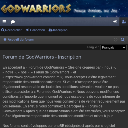
ac
Rechercher
or
Connexion
Inscription
on
ns
co
u
ne
cri
Accueil du forum
R
e
Langue :
ur
m
xi
pti
c
Forum de GodWarriors - Inscription
ci
s
on
on
h
s
e
En accédant à « Forum de GodWarriors » (désigné ci-après par « nous »,
r
« notre », « nos », « Forum de GodWarriors » et
« https://www.godwarriors.com/forum »), vous acceptez d’être légalement
c
responsable des conditions suivantes. Si vous n’acceptez pas d’être
h
légalement responsable de toutes les conditions suivantes, veuillez ne pas
e
utiliser et accéder à « Forum de GodWarriors ». Nous pouvons modifier ces
r
conditions à n’importe quel moment et nous essaierons de vous informer de
ces modifications, bien que nous vous conseillons de vérifier régulièrement par
vous-même. En effet, si vous continuez à participer à « Forum de
GodWarriors » après que des modifications aient été effectuées, vous acceptez
d’être légalement responsable des conditions modifiées et mises à jour.
Nos forums sont développés par phpBB (désignés ci-après par « logiciel