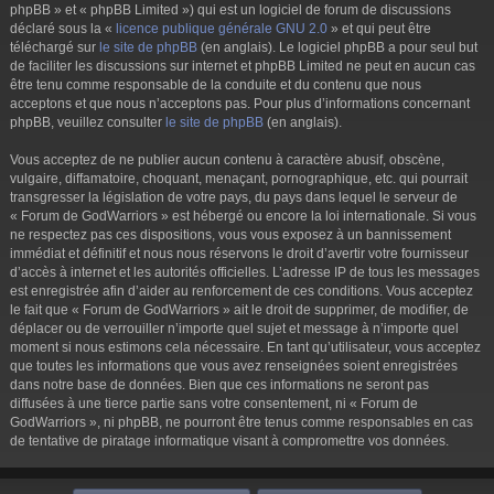
phpBB » et « phpBB Limited ») qui est un logiciel de forum de discussions
déclaré sous la «
licence publique générale GNU 2.0
» et qui peut être
téléchargé sur
le site de phpBB
(en anglais). Le logiciel phpBB a pour seul but
de faciliter les discussions sur internet et phpBB Limited ne peut en aucun cas
être tenu comme responsable de la conduite et du contenu que nous
acceptons et que nous n’acceptons pas. Pour plus d’informations concernant
phpBB, veuillez consulter
le site de phpBB
(en anglais).
Vous acceptez de ne publier aucun contenu à caractère abusif, obscène,
vulgaire, diffamatoire, choquant, menaçant, pornographique, etc. qui pourrait
transgresser la législation de votre pays, du pays dans lequel le serveur de
« Forum de GodWarriors » est hébergé ou encore la loi internationale. Si vous
ne respectez pas ces dispositions, vous vous exposez à un bannissement
immédiat et définitif et nous nous réservons le droit d’avertir votre fournisseur
d’accès à internet et les autorités officielles. L’adresse IP de tous les messages
est enregistrée afin d’aider au renforcement de ces conditions. Vous acceptez
le fait que « Forum de GodWarriors » ait le droit de supprimer, de modifier, de
déplacer ou de verrouiller n’importe quel sujet et message à n’importe quel
moment si nous estimons cela nécessaire. En tant qu’utilisateur, vous acceptez
que toutes les informations que vous avez renseignées soient enregistrées
dans notre base de données. Bien que ces informations ne seront pas
diffusées à une tierce partie sans votre consentement, ni « Forum de
GodWarriors », ni phpBB, ne pourront être tenus comme responsables en cas
de tentative de piratage informatique visant à compromettre vos données.