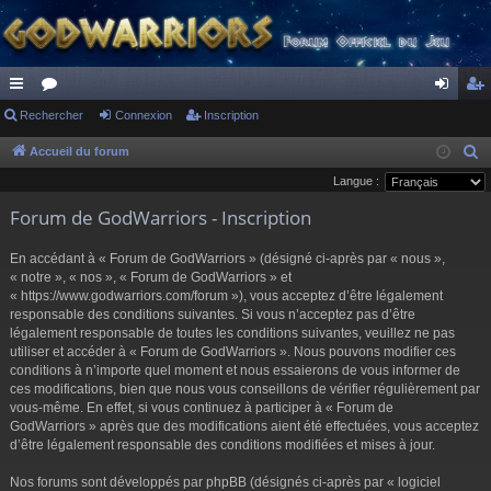
ac
Rechercher
or
Connexion
Inscription
on
ns
co
u
ne
cri
Accueil du forum
R
e
Langue :
ur
m
xi
pti
c
Forum de GodWarriors - Inscription
ci
s
on
on
h
s
e
En accédant à « Forum de GodWarriors » (désigné ci-après par « nous »,
r
« notre », « nos », « Forum de GodWarriors » et
« https://www.godwarriors.com/forum »), vous acceptez d’être légalement
c
responsable des conditions suivantes. Si vous n’acceptez pas d’être
h
légalement responsable de toutes les conditions suivantes, veuillez ne pas
e
utiliser et accéder à « Forum de GodWarriors ». Nous pouvons modifier ces
r
conditions à n’importe quel moment et nous essaierons de vous informer de
ces modifications, bien que nous vous conseillons de vérifier régulièrement par
vous-même. En effet, si vous continuez à participer à « Forum de
GodWarriors » après que des modifications aient été effectuées, vous acceptez
d’être légalement responsable des conditions modifiées et mises à jour.
Nos forums sont développés par phpBB (désignés ci-après par « logiciel