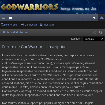
ac
Rechercher
or
Connexion
Inscription
on
ns
co
u
ne
cri
Accueil du forum
R
e
Langue :
ur
m
xi
pti
c
Forum de GodWarriors - Inscription
ci
s
on
on
h
s
e
En accédant à « Forum de GodWarriors » (désigné ci-après par « nous »,
r
« notre », « nos », « Forum de GodWarriors » et
« https://www.godwarriors.com/forum »), vous acceptez d’être légalement
c
responsable des conditions suivantes. Si vous n’acceptez pas d’être
h
légalement responsable de toutes les conditions suivantes, veuillez ne pas
e
utiliser et accéder à « Forum de GodWarriors ». Nous pouvons modifier ces
r
conditions à n’importe quel moment et nous essaierons de vous informer de
ces modifications, bien que nous vous conseillons de vérifier régulièrement par
vous-même. En effet, si vous continuez à participer à « Forum de
GodWarriors » après que des modifications aient été effectuées, vous acceptez
d’être légalement responsable des conditions modifiées et mises à jour.
Nos forums sont développés par phpBB (désignés ci-après par « logiciel