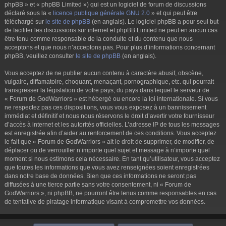
phpBB » et « phpBB Limited ») qui est un logiciel de forum de discussions
déclaré sous la «
licence publique générale GNU 2.0
» et qui peut être
téléchargé sur
le site de phpBB
(en anglais). Le logiciel phpBB a pour seul but
de faciliter les discussions sur internet et phpBB Limited ne peut en aucun cas
être tenu comme responsable de la conduite et du contenu que nous
acceptons et que nous n’acceptons pas. Pour plus d’informations concernant
phpBB, veuillez consulter
le site de phpBB
(en anglais).
Vous acceptez de ne publier aucun contenu à caractère abusif, obscène,
vulgaire, diffamatoire, choquant, menaçant, pornographique, etc. qui pourrait
transgresser la législation de votre pays, du pays dans lequel le serveur de
« Forum de GodWarriors » est hébergé ou encore la loi internationale. Si vous
ne respectez pas ces dispositions, vous vous exposez à un bannissement
immédiat et définitif et nous nous réservons le droit d’avertir votre fournisseur
d’accès à internet et les autorités officielles. L’adresse IP de tous les messages
est enregistrée afin d’aider au renforcement de ces conditions. Vous acceptez
le fait que « Forum de GodWarriors » ait le droit de supprimer, de modifier, de
déplacer ou de verrouiller n’importe quel sujet et message à n’importe quel
moment si nous estimons cela nécessaire. En tant qu’utilisateur, vous acceptez
que toutes les informations que vous avez renseignées soient enregistrées
dans notre base de données. Bien que ces informations ne seront pas
diffusées à une tierce partie sans votre consentement, ni « Forum de
GodWarriors », ni phpBB, ne pourront être tenus comme responsables en cas
de tentative de piratage informatique visant à compromettre vos données.