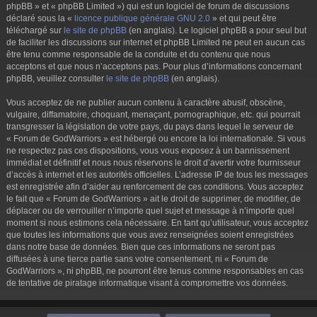
phpBB » et « phpBB Limited ») qui est un logiciel de forum de discussions
déclaré sous la «
licence publique générale GNU 2.0
» et qui peut être
téléchargé sur
le site de phpBB
(en anglais). Le logiciel phpBB a pour seul but
de faciliter les discussions sur internet et phpBB Limited ne peut en aucun cas
être tenu comme responsable de la conduite et du contenu que nous
acceptons et que nous n’acceptons pas. Pour plus d’informations concernant
phpBB, veuillez consulter
le site de phpBB
(en anglais).
Vous acceptez de ne publier aucun contenu à caractère abusif, obscène,
vulgaire, diffamatoire, choquant, menaçant, pornographique, etc. qui pourrait
transgresser la législation de votre pays, du pays dans lequel le serveur de
« Forum de GodWarriors » est hébergé ou encore la loi internationale. Si vous
ne respectez pas ces dispositions, vous vous exposez à un bannissement
immédiat et définitif et nous nous réservons le droit d’avertir votre fournisseur
d’accès à internet et les autorités officielles. L’adresse IP de tous les messages
est enregistrée afin d’aider au renforcement de ces conditions. Vous acceptez
le fait que « Forum de GodWarriors » ait le droit de supprimer, de modifier, de
déplacer ou de verrouiller n’importe quel sujet et message à n’importe quel
moment si nous estimons cela nécessaire. En tant qu’utilisateur, vous acceptez
que toutes les informations que vous avez renseignées soient enregistrées
dans notre base de données. Bien que ces informations ne seront pas
diffusées à une tierce partie sans votre consentement, ni « Forum de
GodWarriors », ni phpBB, ne pourront être tenus comme responsables en cas
de tentative de piratage informatique visant à compromettre vos données.