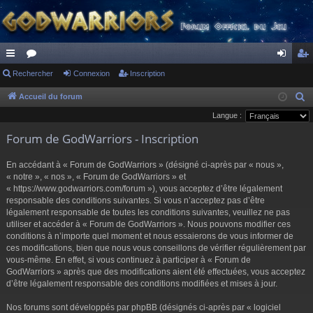
ac
Rechercher
or
Connexion
Inscription
on
ns
co
u
ne
cri
Accueil du forum
R
e
Langue :
ur
m
xi
pti
c
Forum de GodWarriors - Inscription
ci
s
on
on
h
s
e
En accédant à « Forum de GodWarriors » (désigné ci-après par « nous »,
r
« notre », « nos », « Forum de GodWarriors » et
« https://www.godwarriors.com/forum »), vous acceptez d’être légalement
c
responsable des conditions suivantes. Si vous n’acceptez pas d’être
h
légalement responsable de toutes les conditions suivantes, veuillez ne pas
e
utiliser et accéder à « Forum de GodWarriors ». Nous pouvons modifier ces
r
conditions à n’importe quel moment et nous essaierons de vous informer de
ces modifications, bien que nous vous conseillons de vérifier régulièrement par
vous-même. En effet, si vous continuez à participer à « Forum de
GodWarriors » après que des modifications aient été effectuées, vous acceptez
d’être légalement responsable des conditions modifiées et mises à jour.
Nos forums sont développés par phpBB (désignés ci-après par « logiciel