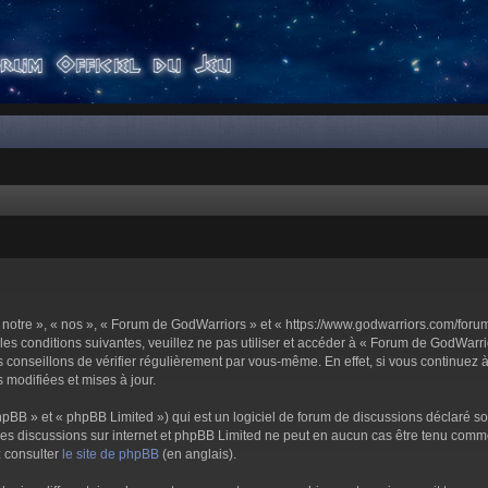
notre », « nos », « Forum de GodWarriors » et « https://www.godwarriors.com/foru
les conditions suivantes, veuillez ne pas utiliser et accéder à « Forum de GodWar
conseillons de vérifier régulièrement par vous-même. En effet, si vous continuez 
 modifiées et mises à jour.
pBB » et « phpBB Limited ») qui est un logiciel de forum de discussions déclaré s
er les discussions sur internet et phpBB Limited ne peut en aucun cas être tenu c
z consulter
le site de phpBB
(en anglais).