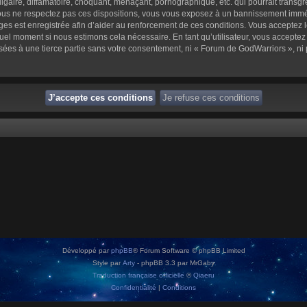
aire, diffamatoire, choquant, menaçant, pornographique, etc. qui pourrait transgre
us ne respectez pas ces dispositions, vous vous exposez à un bannissement immédiat 
sages est enregistrée afin d’aider au renforcement de ces conditions. Vous acceptez l
quel moment si nous estimons cela nécessaire. En tant qu’utilisateur, vous accepte
sées à une tierce partie sans votre consentement, ni « Forum de GodWarriors », n
Développé par
phpBB
® Forum Software © phpBB Limited
Style par
Arty
- phpBB 3.3 par MrGaby
Traduction française officielle
©
Qiaeru
Confidentialité
|
Conditions