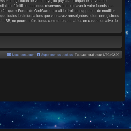
sser la législation de votre pays, du pays dans lequel le serveur de
et définitif et nous nous réservons le droit d’avertir votre fournisseur
e fait que « Forum de GodWarriors » ait le droit de supprimer, de modifier,
z que toutes les informations que vous avez renseignées soient enregistrées
i phpBB, ne pourront être tenus comme responsables en cas de tentative de
Nous contacter
Supprimer les cookies
Fuseau horaire sur
UTC+02:00