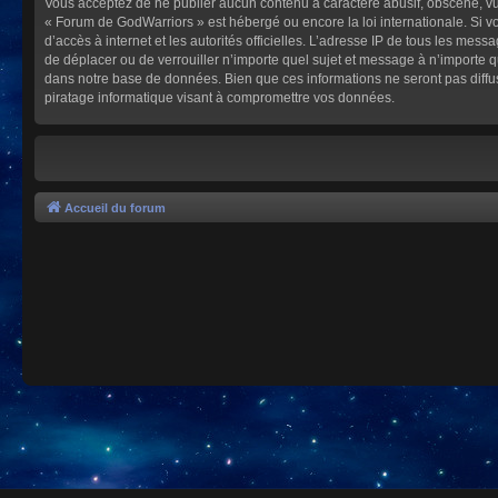
Vous acceptez de ne publier aucun contenu à caractère abusif, obscène, vulg
« Forum de GodWarriors » est hébergé ou encore la loi internationale. Si vo
d’accès à internet et les autorités officielles. L’adresse IP de tous les mes
de déplacer ou de verrouiller n’importe quel sujet et message à n’importe 
dans notre base de données. Bien que ces informations ne seront pas diffu
piratage informatique visant à compromettre vos données.
Accueil du forum