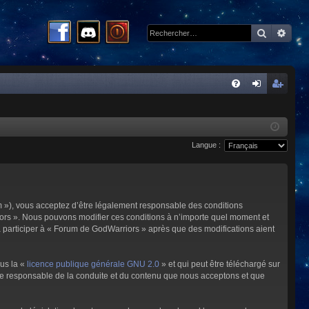
Recherc
Rech
R
FA
on
ns
Q
ne
cri
Langue :
xi
pti
on
on
m »), vous acceptez d’être légalement responsable des conditions
riors ». Nous pouvons modifier ces conditions à n’importe quel moment et
à participer à « Forum de GodWarriors » après que des modifications aient
ous la «
licence publique générale GNU 2.0
» et qui peut être téléchargé sur
omme responsable de la conduite et du contenu que nous acceptons et que