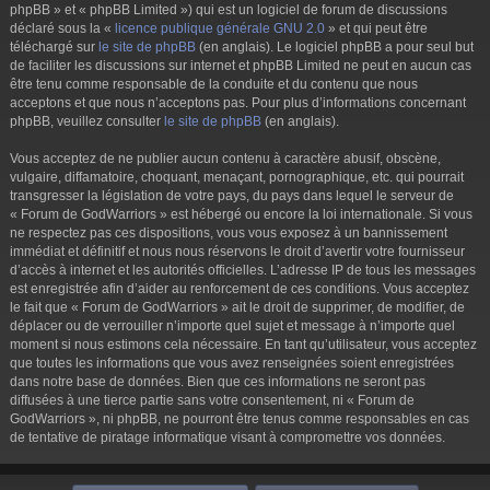
phpBB » et « phpBB Limited ») qui est un logiciel de forum de discussions
déclaré sous la «
licence publique générale GNU 2.0
» et qui peut être
téléchargé sur
le site de phpBB
(en anglais). Le logiciel phpBB a pour seul but
de faciliter les discussions sur internet et phpBB Limited ne peut en aucun cas
être tenu comme responsable de la conduite et du contenu que nous
acceptons et que nous n’acceptons pas. Pour plus d’informations concernant
phpBB, veuillez consulter
le site de phpBB
(en anglais).
Vous acceptez de ne publier aucun contenu à caractère abusif, obscène,
vulgaire, diffamatoire, choquant, menaçant, pornographique, etc. qui pourrait
transgresser la législation de votre pays, du pays dans lequel le serveur de
« Forum de GodWarriors » est hébergé ou encore la loi internationale. Si vous
ne respectez pas ces dispositions, vous vous exposez à un bannissement
immédiat et définitif et nous nous réservons le droit d’avertir votre fournisseur
d’accès à internet et les autorités officielles. L’adresse IP de tous les messages
est enregistrée afin d’aider au renforcement de ces conditions. Vous acceptez
le fait que « Forum de GodWarriors » ait le droit de supprimer, de modifier, de
déplacer ou de verrouiller n’importe quel sujet et message à n’importe quel
moment si nous estimons cela nécessaire. En tant qu’utilisateur, vous acceptez
que toutes les informations que vous avez renseignées soient enregistrées
dans notre base de données. Bien que ces informations ne seront pas
diffusées à une tierce partie sans votre consentement, ni « Forum de
GodWarriors », ni phpBB, ne pourront être tenus comme responsables en cas
de tentative de piratage informatique visant à compromettre vos données.