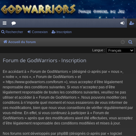
ac
Rechercher
or
Connexion
Inscription
on
ns
co
u
ne
cri
Accueil du forum
R
e
Langue :
ur
m
xi
pti
c
Forum de GodWarriors - Inscription
ci
s
on
on
h
s
e
En accédant à « Forum de GodWarriors » (désigné ci-après par « nous »,
r
« notre », « nos », « Forum de GodWarriors » et
« https://www.godwarriors.com/forum »), vous acceptez d’être légalement
c
responsable des conditions suivantes. Si vous n’acceptez pas d’être
h
légalement responsable de toutes les conditions suivantes, veuillez ne pas
e
utiliser et accéder à « Forum de GodWarriors ». Nous pouvons modifier ces
r
conditions à n’importe quel moment et nous essaierons de vous informer de
ces modifications, bien que nous vous conseillons de vérifier régulièrement par
vous-même. En effet, si vous continuez à participer à « Forum de
GodWarriors » après que des modifications aient été effectuées, vous acceptez
d’être légalement responsable des conditions modifiées et mises à jour.
Nos forums sont développés par phpBB (désignés ci-après par « logiciel