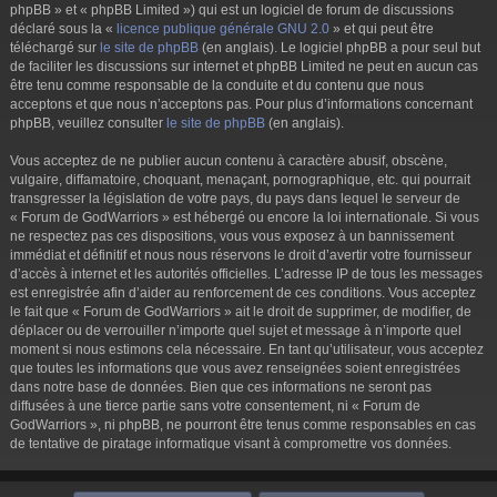
phpBB » et « phpBB Limited ») qui est un logiciel de forum de discussions
déclaré sous la «
licence publique générale GNU 2.0
» et qui peut être
téléchargé sur
le site de phpBB
(en anglais). Le logiciel phpBB a pour seul but
de faciliter les discussions sur internet et phpBB Limited ne peut en aucun cas
être tenu comme responsable de la conduite et du contenu que nous
acceptons et que nous n’acceptons pas. Pour plus d’informations concernant
phpBB, veuillez consulter
le site de phpBB
(en anglais).
Vous acceptez de ne publier aucun contenu à caractère abusif, obscène,
vulgaire, diffamatoire, choquant, menaçant, pornographique, etc. qui pourrait
transgresser la législation de votre pays, du pays dans lequel le serveur de
« Forum de GodWarriors » est hébergé ou encore la loi internationale. Si vous
ne respectez pas ces dispositions, vous vous exposez à un bannissement
immédiat et définitif et nous nous réservons le droit d’avertir votre fournisseur
d’accès à internet et les autorités officielles. L’adresse IP de tous les messages
est enregistrée afin d’aider au renforcement de ces conditions. Vous acceptez
le fait que « Forum de GodWarriors » ait le droit de supprimer, de modifier, de
déplacer ou de verrouiller n’importe quel sujet et message à n’importe quel
moment si nous estimons cela nécessaire. En tant qu’utilisateur, vous acceptez
que toutes les informations que vous avez renseignées soient enregistrées
dans notre base de données. Bien que ces informations ne seront pas
diffusées à une tierce partie sans votre consentement, ni « Forum de
GodWarriors », ni phpBB, ne pourront être tenus comme responsables en cas
de tentative de piratage informatique visant à compromettre vos données.