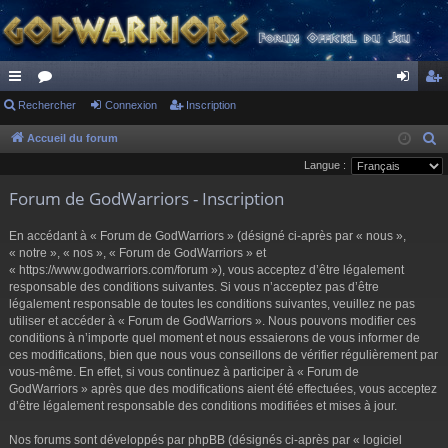
ac
Rechercher
or
Connexion
Inscription
on
ns
co
u
ne
cri
Accueil du forum
R
e
Langue :
ur
m
xi
pti
c
Forum de GodWarriors - Inscription
ci
s
on
on
h
s
e
En accédant à « Forum de GodWarriors » (désigné ci-après par « nous »,
r
« notre », « nos », « Forum de GodWarriors » et
« https://www.godwarriors.com/forum »), vous acceptez d’être légalement
c
responsable des conditions suivantes. Si vous n’acceptez pas d’être
h
légalement responsable de toutes les conditions suivantes, veuillez ne pas
e
utiliser et accéder à « Forum de GodWarriors ». Nous pouvons modifier ces
r
conditions à n’importe quel moment et nous essaierons de vous informer de
ces modifications, bien que nous vous conseillons de vérifier régulièrement par
vous-même. En effet, si vous continuez à participer à « Forum de
GodWarriors » après que des modifications aient été effectuées, vous acceptez
d’être légalement responsable des conditions modifiées et mises à jour.
Nos forums sont développés par phpBB (désignés ci-après par « logiciel