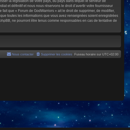
sser la législation de votre pays, du pays dans lequel le serveur de
et définitif et nous nous réservons le droit d’avertir votre fournisseur
e fait que « Forum de GodWarriors » ait le droit de supprimer, de modifier,
z que toutes les informations que vous avez renseignées soient enregistrées
i phpBB, ne pourront être tenus comme responsables en cas de tentative de
Nous contacter
Supprimer les cookies
Fuseau horaire sur
UTC+02:00