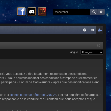
Recherc
Rech
R
FA
on
ns
Q
ne
cri
Langue :
xi
pti
on
on
m »), vous acceptez d’être légalement responsable des conditions
riors ». Nous pouvons modifier ces conditions à n’importe quel moment et
à participer à « Forum de GodWarriors » après que des modifications aient
ous la «
licence publique générale GNU 2.0
» et qui peut être téléchargé sur
omme responsable de la conduite et du contenu que nous acceptons et que