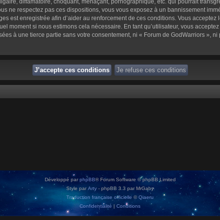
aire, diffamatoire, choquant, menaçant, pornographique, etc. qui pourrait transgre
us ne respectez pas ces dispositions, vous vous exposez à un bannissement immédiat 
sages est enregistrée afin d’aider au renforcement de ces conditions. Vous acceptez l
quel moment si nous estimons cela nécessaire. En tant qu’utilisateur, vous accepte
sées à une tierce partie sans votre consentement, ni « Forum de GodWarriors », n
Développé par
phpBB
® Forum Software © phpBB Limited
Style par
Arty
- phpBB 3.3 par MrGaby
Traduction française officielle
©
Qiaeru
Confidentialité
|
Conditions