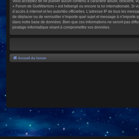
Vous acceptez de ne publier aucun contenu à caractère abusif, obscène, vulg
« Forum de GodWarriors » est hébergé ou encore la loi internationale. Si vo
d’accès à internet et les autorités officielles. L’adresse IP de tous les mes
de déplacer ou de verrouiller n’importe quel sujet et message à n’importe 
dans notre base de données. Bien que ces informations ne seront pas diffu
piratage informatique visant à compromettre vos données.
Accueil du forum