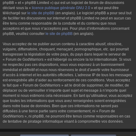
phpBB » et « phpBB Limited ») qui est un logiciel de forum de discussions
déclaré sous la «
licence publique générale GNU 2.0
» et qui peut être
téléchargé sur
le site de phpBB
(en anglais). Le logiciel phpBB a pour seul but
de faciliter les discussions sur internet et phpBB Limited ne peut en aucun cas
être tenu comme responsable de la conduite et du contenu que nous
acceptons et que nous n’acceptons pas. Pour plus d’informations concernant
phpBB, veuillez consulter
le site de phpBB
(en anglais).
Vous acceptez de ne publier aucun contenu à caractère abusif, obscène,
vulgaire, diffamatoire, choquant, menaçant, pornographique, etc. qui pourrait
transgresser la législation de votre pays, du pays dans lequel le serveur de
« Forum de GodWarriors » est hébergé ou encore la loi internationale. Si vous
ne respectez pas ces dispositions, vous vous exposez à un bannissement
immédiat et définitif et nous nous réservons le droit d’avertir votre fournisseur
d’accès à internet et les autorités officielles. L’adresse IP de tous les messages
est enregistrée afin d’aider au renforcement de ces conditions. Vous acceptez
le fait que « Forum de GodWarriors » ait le droit de supprimer, de modifier, de
déplacer ou de verrouiller n’importe quel sujet et message à n’importe quel
moment si nous estimons cela nécessaire. En tant qu’utilisateur, vous acceptez
que toutes les informations que vous avez renseignées soient enregistrées
dans notre base de données. Bien que ces informations ne seront pas
diffusées à une tierce partie sans votre consentement, ni « Forum de
GodWarriors », ni phpBB, ne pourront être tenus comme responsables en cas
de tentative de piratage informatique visant à compromettre vos données.