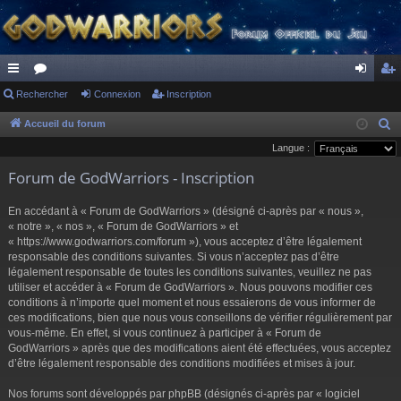
ac
Rechercher
or
Connexion
Inscription
on
ns
co
u
ne
cri
Accueil du forum
R
e
Langue :
ur
m
xi
pti
c
Forum de GodWarriors - Inscription
ci
s
on
on
h
s
e
En accédant à « Forum de GodWarriors » (désigné ci-après par « nous »,
r
« notre », « nos », « Forum de GodWarriors » et
« https://www.godwarriors.com/forum »), vous acceptez d’être légalement
c
responsable des conditions suivantes. Si vous n’acceptez pas d’être
h
légalement responsable de toutes les conditions suivantes, veuillez ne pas
e
utiliser et accéder à « Forum de GodWarriors ». Nous pouvons modifier ces
r
conditions à n’importe quel moment et nous essaierons de vous informer de
ces modifications, bien que nous vous conseillons de vérifier régulièrement par
vous-même. En effet, si vous continuez à participer à « Forum de
GodWarriors » après que des modifications aient été effectuées, vous acceptez
d’être légalement responsable des conditions modifiées et mises à jour.
Nos forums sont développés par phpBB (désignés ci-après par « logiciel