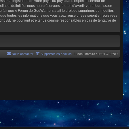
sser la législation de votre pays, du pays dans lequel le serveur de
et définitif et nous nous réservons le droit d’avertir votre fournisseur
e fait que « Forum de GodWarriors » ait le droit de supprimer, de modifier,
z que toutes les informations que vous avez renseignées soient enregistrées
i phpBB, ne pourront être tenus comme responsables en cas de tentative de
Nous contacter
Supprimer les cookies
Fuseau horaire sur
UTC+02:00