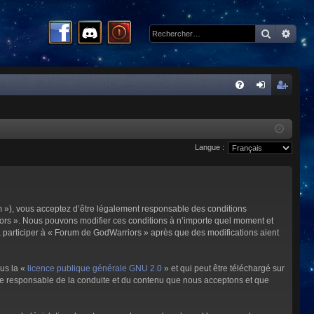
Recherc
Rech
R
FA
on
ns
Q
ne
cri
Langue :
xi
pti
on
on
m »), vous acceptez d’être légalement responsable des conditions
riors ». Nous pouvons modifier ces conditions à n’importe quel moment et
à participer à « Forum de GodWarriors » après que des modifications aient
ous la «
licence publique générale GNU 2.0
» et qui peut être téléchargé sur
omme responsable de la conduite et du contenu que nous acceptons et que