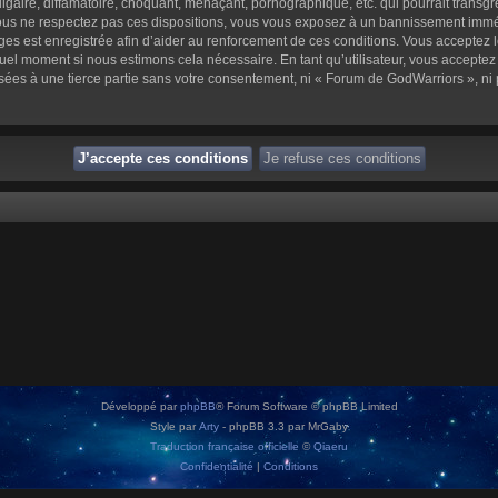
aire, diffamatoire, choquant, menaçant, pornographique, etc. qui pourrait transgre
us ne respectez pas ces dispositions, vous vous exposez à un bannissement immédiat 
sages est enregistrée afin d’aider au renforcement de ces conditions. Vous acceptez l
quel moment si nous estimons cela nécessaire. En tant qu’utilisateur, vous accepte
sées à une tierce partie sans votre consentement, ni « Forum de GodWarriors », n
Développé par
phpBB
® Forum Software © phpBB Limited
Style par
Arty
- phpBB 3.3 par MrGaby
Traduction française officielle
©
Qiaeru
Confidentialité
|
Conditions