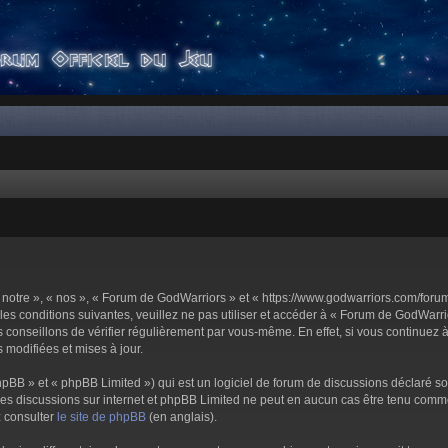
notre », « nos », « Forum de GodWarriors » et « https://www.godwarriors.com/foru
les conditions suivantes, veuillez ne pas utiliser et accéder à « Forum de GodWar
conseillons de vérifier régulièrement par vous-même. En effet, si vous continuez 
 modifiées et mises à jour.
pBB » et « phpBB Limited ») qui est un logiciel de forum de discussions déclaré s
er les discussions sur internet et phpBB Limited ne peut en aucun cas être tenu c
z consulter
le site de phpBB
(en anglais).