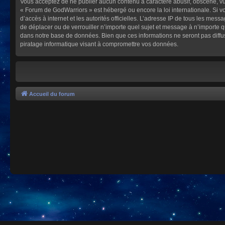
Vous acceptez de ne publier aucun contenu à caractère abusif, obscène, vulg
« Forum de GodWarriors » est hébergé ou encore la loi internationale. Si vo
d’accès à internet et les autorités officielles. L’adresse IP de tous les mes
de déplacer ou de verrouiller n’importe quel sujet et message à n’importe 
dans notre base de données. Bien que ces informations ne seront pas diffu
piratage informatique visant à compromettre vos données.
Accueil du forum