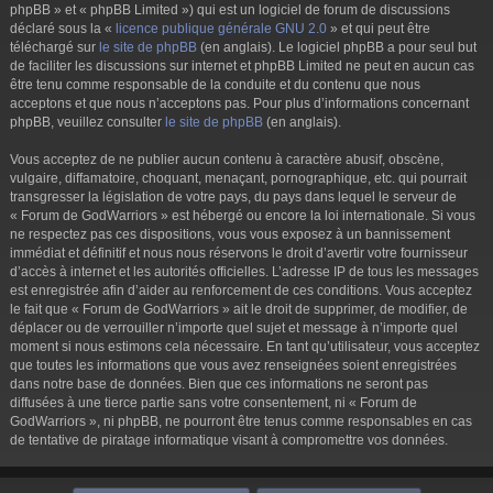
phpBB » et « phpBB Limited ») qui est un logiciel de forum de discussions
déclaré sous la «
licence publique générale GNU 2.0
» et qui peut être
téléchargé sur
le site de phpBB
(en anglais). Le logiciel phpBB a pour seul but
de faciliter les discussions sur internet et phpBB Limited ne peut en aucun cas
être tenu comme responsable de la conduite et du contenu que nous
acceptons et que nous n’acceptons pas. Pour plus d’informations concernant
phpBB, veuillez consulter
le site de phpBB
(en anglais).
Vous acceptez de ne publier aucun contenu à caractère abusif, obscène,
vulgaire, diffamatoire, choquant, menaçant, pornographique, etc. qui pourrait
transgresser la législation de votre pays, du pays dans lequel le serveur de
« Forum de GodWarriors » est hébergé ou encore la loi internationale. Si vous
ne respectez pas ces dispositions, vous vous exposez à un bannissement
immédiat et définitif et nous nous réservons le droit d’avertir votre fournisseur
d’accès à internet et les autorités officielles. L’adresse IP de tous les messages
est enregistrée afin d’aider au renforcement de ces conditions. Vous acceptez
le fait que « Forum de GodWarriors » ait le droit de supprimer, de modifier, de
déplacer ou de verrouiller n’importe quel sujet et message à n’importe quel
moment si nous estimons cela nécessaire. En tant qu’utilisateur, vous acceptez
que toutes les informations que vous avez renseignées soient enregistrées
dans notre base de données. Bien que ces informations ne seront pas
diffusées à une tierce partie sans votre consentement, ni « Forum de
GodWarriors », ni phpBB, ne pourront être tenus comme responsables en cas
de tentative de piratage informatique visant à compromettre vos données.