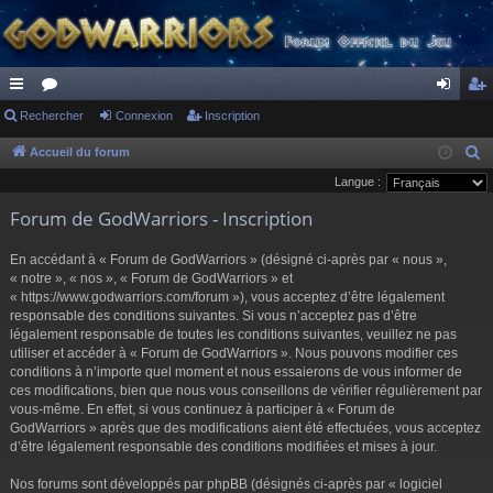
ac
Rechercher
or
Connexion
Inscription
on
ns
co
u
ne
cri
Accueil du forum
R
e
Langue :
ur
m
xi
pti
c
Forum de GodWarriors - Inscription
ci
s
on
on
h
s
e
En accédant à « Forum de GodWarriors » (désigné ci-après par « nous »,
r
« notre », « nos », « Forum de GodWarriors » et
« https://www.godwarriors.com/forum »), vous acceptez d’être légalement
c
responsable des conditions suivantes. Si vous n’acceptez pas d’être
h
légalement responsable de toutes les conditions suivantes, veuillez ne pas
e
utiliser et accéder à « Forum de GodWarriors ». Nous pouvons modifier ces
r
conditions à n’importe quel moment et nous essaierons de vous informer de
ces modifications, bien que nous vous conseillons de vérifier régulièrement par
vous-même. En effet, si vous continuez à participer à « Forum de
GodWarriors » après que des modifications aient été effectuées, vous acceptez
d’être légalement responsable des conditions modifiées et mises à jour.
Nos forums sont développés par phpBB (désignés ci-après par « logiciel