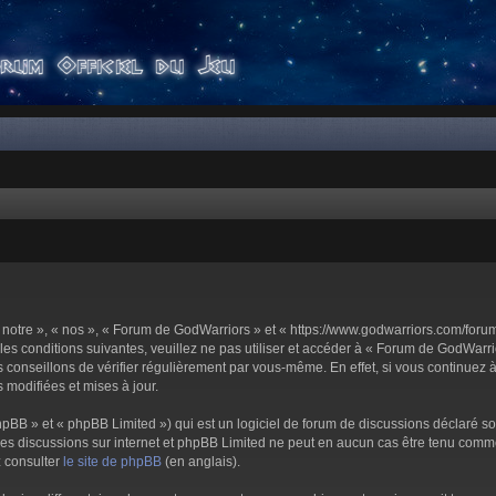
notre », « nos », « Forum de GodWarriors » et « https://www.godwarriors.com/foru
les conditions suivantes, veuillez ne pas utiliser et accéder à « Forum de GodWar
conseillons de vérifier régulièrement par vous-même. En effet, si vous continuez 
 modifiées et mises à jour.
pBB » et « phpBB Limited ») qui est un logiciel de forum de discussions déclaré s
er les discussions sur internet et phpBB Limited ne peut en aucun cas être tenu c
z consulter
le site de phpBB
(en anglais).