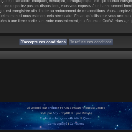
aire, diffamatoire, choquant, menaçant, pornographique, etc. qui pourrait transgre
us ne respectez pas ces dispositions, vous vous exposez à un bannissement immédiat 
sages est enregistrée afin d’aider au renforcement de ces conditions. Vous acceptez l
quel moment si nous estimons cela nécessaire. En tant qu’utilisateur, vous accepte
sées à une tierce partie sans votre consentement, ni « Forum de GodWarriors », n
Développé par
phpBB
® Forum Software © phpBB Limited
Style par
Arty
- phpBB 3.3 par MrGaby
Traduction française officielle
©
Qiaeru
Confidentialité
|
Conditions