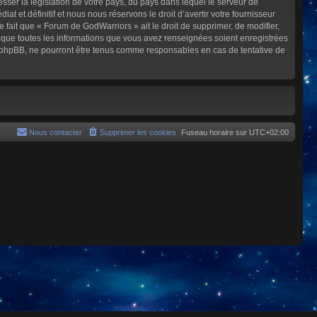
sser la législation de votre pays, du pays dans lequel le serveur de
et définitif et nous nous réservons le droit d’avertir votre fournisseur
e fait que « Forum de GodWarriors » ait le droit de supprimer, de modifier,
z que toutes les informations que vous avez renseignées soient enregistrées
i phpBB, ne pourront être tenus comme responsables en cas de tentative de
Nous contacter
Supprimer les cookies
Fuseau horaire sur
UTC+02:00