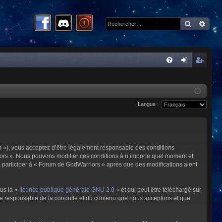
Recherc
Rech
R
FA
on
ns
Q
ne
cri
Langue :
xi
pti
on
on
m »), vous acceptez d’être légalement responsable des conditions
riors ». Nous pouvons modifier ces conditions à n’importe quel moment et
à participer à « Forum de GodWarriors » après que des modifications aient
ous la «
licence publique générale GNU 2.0
» et qui peut être téléchargé sur
omme responsable de la conduite et du contenu que nous acceptons et que