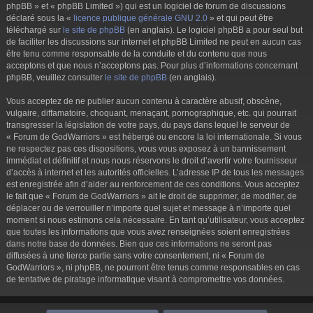
phpBB » et « phpBB Limited ») qui est un logiciel de forum de discussions
déclaré sous la «
licence publique générale GNU 2.0
» et qui peut être
téléchargé sur
le site de phpBB
(en anglais). Le logiciel phpBB a pour seul but
de faciliter les discussions sur internet et phpBB Limited ne peut en aucun cas
être tenu comme responsable de la conduite et du contenu que nous
acceptons et que nous n’acceptons pas. Pour plus d’informations concernant
phpBB, veuillez consulter
le site de phpBB
(en anglais).
Vous acceptez de ne publier aucun contenu à caractère abusif, obscène,
vulgaire, diffamatoire, choquant, menaçant, pornographique, etc. qui pourrait
transgresser la législation de votre pays, du pays dans lequel le serveur de
« Forum de GodWarriors » est hébergé ou encore la loi internationale. Si vous
ne respectez pas ces dispositions, vous vous exposez à un bannissement
immédiat et définitif et nous nous réservons le droit d’avertir votre fournisseur
d’accès à internet et les autorités officielles. L’adresse IP de tous les messages
est enregistrée afin d’aider au renforcement de ces conditions. Vous acceptez
le fait que « Forum de GodWarriors » ait le droit de supprimer, de modifier, de
déplacer ou de verrouiller n’importe quel sujet et message à n’importe quel
moment si nous estimons cela nécessaire. En tant qu’utilisateur, vous acceptez
que toutes les informations que vous avez renseignées soient enregistrées
dans notre base de données. Bien que ces informations ne seront pas
diffusées à une tierce partie sans votre consentement, ni « Forum de
GodWarriors », ni phpBB, ne pourront être tenus comme responsables en cas
de tentative de piratage informatique visant à compromettre vos données.