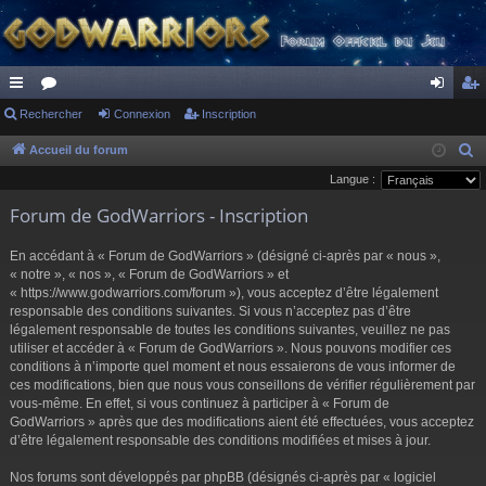
ac
Rechercher
or
Connexion
Inscription
on
ns
co
u
ne
cri
Accueil du forum
R
e
Langue :
ur
m
xi
pti
c
Forum de GodWarriors - Inscription
ci
s
on
on
h
s
e
En accédant à « Forum de GodWarriors » (désigné ci-après par « nous »,
r
« notre », « nos », « Forum de GodWarriors » et
« https://www.godwarriors.com/forum »), vous acceptez d’être légalement
c
responsable des conditions suivantes. Si vous n’acceptez pas d’être
h
légalement responsable de toutes les conditions suivantes, veuillez ne pas
e
utiliser et accéder à « Forum de GodWarriors ». Nous pouvons modifier ces
r
conditions à n’importe quel moment et nous essaierons de vous informer de
ces modifications, bien que nous vous conseillons de vérifier régulièrement par
vous-même. En effet, si vous continuez à participer à « Forum de
GodWarriors » après que des modifications aient été effectuées, vous acceptez
d’être légalement responsable des conditions modifiées et mises à jour.
Nos forums sont développés par phpBB (désignés ci-après par « logiciel