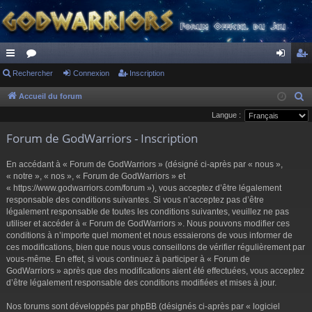
ac
Rechercher
or
Connexion
Inscription
on
ns
co
u
ne
cri
Accueil du forum
R
e
Langue :
ur
m
xi
pti
c
Forum de GodWarriors - Inscription
ci
s
on
on
h
s
e
En accédant à « Forum de GodWarriors » (désigné ci-après par « nous »,
r
« notre », « nos », « Forum de GodWarriors » et
« https://www.godwarriors.com/forum »), vous acceptez d’être légalement
c
responsable des conditions suivantes. Si vous n’acceptez pas d’être
h
légalement responsable de toutes les conditions suivantes, veuillez ne pas
e
utiliser et accéder à « Forum de GodWarriors ». Nous pouvons modifier ces
r
conditions à n’importe quel moment et nous essaierons de vous informer de
ces modifications, bien que nous vous conseillons de vérifier régulièrement par
vous-même. En effet, si vous continuez à participer à « Forum de
GodWarriors » après que des modifications aient été effectuées, vous acceptez
d’être légalement responsable des conditions modifiées et mises à jour.
Nos forums sont développés par phpBB (désignés ci-après par « logiciel