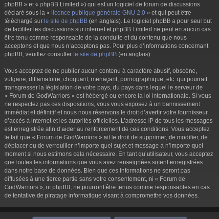
phpBB » et « phpBB Limited ») qui est un logiciel de forum de discussions
déclaré sous la «
licence publique générale GNU 2.0
» et qui peut être
téléchargé sur
le site de phpBB
(en anglais). Le logiciel phpBB a pour seul but
de faciliter les discussions sur internet et phpBB Limited ne peut en aucun cas
être tenu comme responsable de la conduite et du contenu que nous
acceptons et que nous n’acceptons pas. Pour plus d’informations concernant
phpBB, veuillez consulter
le site de phpBB
(en anglais).
Vous acceptez de ne publier aucun contenu à caractère abusif, obscène,
vulgaire, diffamatoire, choquant, menaçant, pornographique, etc. qui pourrait
transgresser la législation de votre pays, du pays dans lequel le serveur de
« Forum de GodWarriors » est hébergé ou encore la loi internationale. Si vous
ne respectez pas ces dispositions, vous vous exposez à un bannissement
immédiat et définitif et nous nous réservons le droit d’avertir votre fournisseur
d’accès à internet et les autorités officielles. L’adresse IP de tous les messages
est enregistrée afin d’aider au renforcement de ces conditions. Vous acceptez
le fait que « Forum de GodWarriors » ait le droit de supprimer, de modifier, de
déplacer ou de verrouiller n’importe quel sujet et message à n’importe quel
moment si nous estimons cela nécessaire. En tant qu’utilisateur, vous acceptez
que toutes les informations que vous avez renseignées soient enregistrées
dans notre base de données. Bien que ces informations ne seront pas
diffusées à une tierce partie sans votre consentement, ni « Forum de
GodWarriors », ni phpBB, ne pourront être tenus comme responsables en cas
de tentative de piratage informatique visant à compromettre vos données.