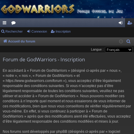
ac
Rechercher
or
Connexion
Inscription
on
ns
co
u
ne
cri
Accueil du forum
R
e
Langue :
ur
m
xi
pti
c
Forum de GodWarriors - Inscription
ci
s
on
on
h
s
e
En accédant à « Forum de GodWarriors » (désigné ci-après par « nous »,
r
« notre », « nos », « Forum de GodWarriors » et
« https://www.godwarriors.com/forum »), vous acceptez d’être légalement
c
responsable des conditions suivantes. Si vous n’acceptez pas d’être
h
légalement responsable de toutes les conditions suivantes, veuillez ne pas
e
utiliser et accéder à « Forum de GodWarriors ». Nous pouvons modifier ces
r
conditions à n’importe quel moment et nous essaierons de vous informer de
ces modifications, bien que nous vous conseillons de vérifier régulièrement par
vous-même. En effet, si vous continuez à participer à « Forum de
GodWarriors » après que des modifications aient été effectuées, vous acceptez
d’être légalement responsable des conditions modifiées et mises à jour.
Nos forums sont développés par phpBB (désignés ci-après par « logiciel