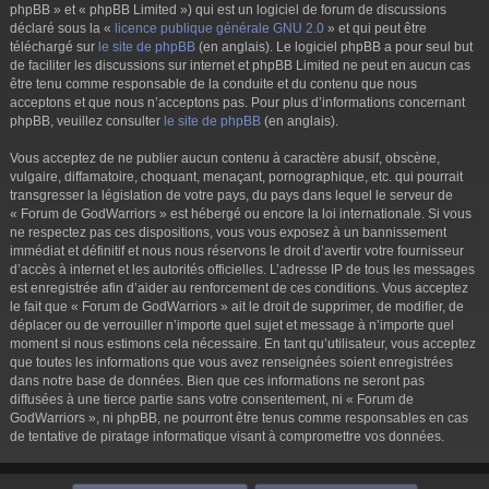
phpBB » et « phpBB Limited ») qui est un logiciel de forum de discussions
déclaré sous la «
licence publique générale GNU 2.0
» et qui peut être
téléchargé sur
le site de phpBB
(en anglais). Le logiciel phpBB a pour seul but
de faciliter les discussions sur internet et phpBB Limited ne peut en aucun cas
être tenu comme responsable de la conduite et du contenu que nous
acceptons et que nous n’acceptons pas. Pour plus d’informations concernant
phpBB, veuillez consulter
le site de phpBB
(en anglais).
Vous acceptez de ne publier aucun contenu à caractère abusif, obscène,
vulgaire, diffamatoire, choquant, menaçant, pornographique, etc. qui pourrait
transgresser la législation de votre pays, du pays dans lequel le serveur de
« Forum de GodWarriors » est hébergé ou encore la loi internationale. Si vous
ne respectez pas ces dispositions, vous vous exposez à un bannissement
immédiat et définitif et nous nous réservons le droit d’avertir votre fournisseur
d’accès à internet et les autorités officielles. L’adresse IP de tous les messages
est enregistrée afin d’aider au renforcement de ces conditions. Vous acceptez
le fait que « Forum de GodWarriors » ait le droit de supprimer, de modifier, de
déplacer ou de verrouiller n’importe quel sujet et message à n’importe quel
moment si nous estimons cela nécessaire. En tant qu’utilisateur, vous acceptez
que toutes les informations que vous avez renseignées soient enregistrées
dans notre base de données. Bien que ces informations ne seront pas
diffusées à une tierce partie sans votre consentement, ni « Forum de
GodWarriors », ni phpBB, ne pourront être tenus comme responsables en cas
de tentative de piratage informatique visant à compromettre vos données.