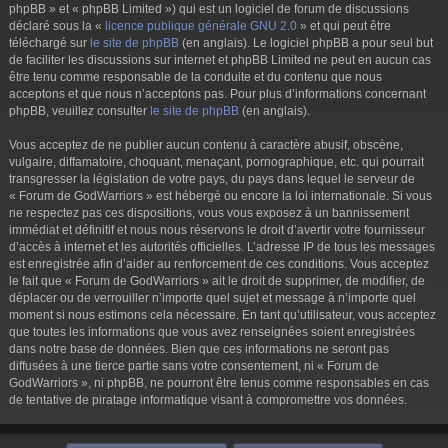
phpBB » et « phpBB Limited ») qui est un logiciel de forum de discussions
déclaré sous la «
licence publique générale GNU 2.0
» et qui peut être
téléchargé sur
le site de phpBB
(en anglais). Le logiciel phpBB a pour seul but
de faciliter les discussions sur internet et phpBB Limited ne peut en aucun cas
être tenu comme responsable de la conduite et du contenu que nous
acceptons et que nous n’acceptons pas. Pour plus d’informations concernant
phpBB, veuillez consulter
le site de phpBB
(en anglais).
Vous acceptez de ne publier aucun contenu à caractère abusif, obscène,
vulgaire, diffamatoire, choquant, menaçant, pornographique, etc. qui pourrait
transgresser la législation de votre pays, du pays dans lequel le serveur de
« Forum de GodWarriors » est hébergé ou encore la loi internationale. Si vous
ne respectez pas ces dispositions, vous vous exposez à un bannissement
immédiat et définitif et nous nous réservons le droit d’avertir votre fournisseur
d’accès à internet et les autorités officielles. L’adresse IP de tous les messages
est enregistrée afin d’aider au renforcement de ces conditions. Vous acceptez
le fait que « Forum de GodWarriors » ait le droit de supprimer, de modifier, de
déplacer ou de verrouiller n’importe quel sujet et message à n’importe quel
moment si nous estimons cela nécessaire. En tant qu’utilisateur, vous acceptez
que toutes les informations que vous avez renseignées soient enregistrées
dans notre base de données. Bien que ces informations ne seront pas
diffusées à une tierce partie sans votre consentement, ni « Forum de
GodWarriors », ni phpBB, ne pourront être tenus comme responsables en cas
de tentative de piratage informatique visant à compromettre vos données.