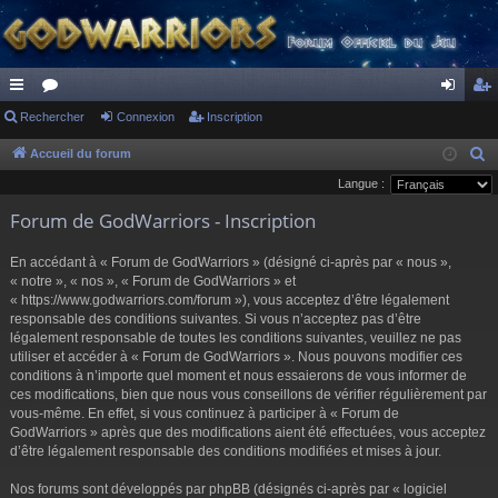
ac
Rechercher
or
Connexion
Inscription
on
ns
co
u
ne
cri
Accueil du forum
R
e
Langue :
ur
m
xi
pti
c
Forum de GodWarriors - Inscription
ci
s
on
on
h
s
e
En accédant à « Forum de GodWarriors » (désigné ci-après par « nous »,
r
« notre », « nos », « Forum de GodWarriors » et
« https://www.godwarriors.com/forum »), vous acceptez d’être légalement
c
responsable des conditions suivantes. Si vous n’acceptez pas d’être
h
légalement responsable de toutes les conditions suivantes, veuillez ne pas
e
utiliser et accéder à « Forum de GodWarriors ». Nous pouvons modifier ces
r
conditions à n’importe quel moment et nous essaierons de vous informer de
ces modifications, bien que nous vous conseillons de vérifier régulièrement par
vous-même. En effet, si vous continuez à participer à « Forum de
GodWarriors » après que des modifications aient été effectuées, vous acceptez
d’être légalement responsable des conditions modifiées et mises à jour.
Nos forums sont développés par phpBB (désignés ci-après par « logiciel