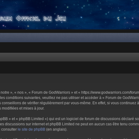
notre », « nos », « Forum de GodWarriors » et « https://www.godwarriors.com/foru
les conditions suivantes, veuillez ne pas utiliser et accéder à « Forum de GodWar
conseillons de vérifier régulièrement par vous-même. En effet, si vous continuez 
 modifiées et mises à jour.
pBB » et « phpBB Limited ») qui est un logiciel de forum de discussions déclaré s
er les discussions sur internet et phpBB Limited ne peut en aucun cas être tenu c
z consulter
le site de phpBB
(en anglais).