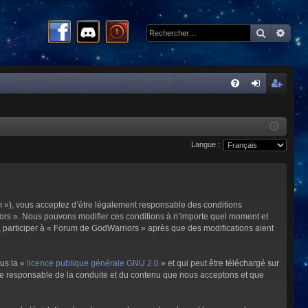
Recherc
Rech
R
FA
on
ns
Q
ne
cri
Langue :
xi
pti
on
on
m »), vous acceptez d’être légalement responsable des conditions
riors ». Nous pouvons modifier ces conditions à n’importe quel moment et
à participer à « Forum de GodWarriors » après que des modifications aient
ous la «
licence publique générale GNU 2.0
» et qui peut être téléchargé sur
omme responsable de la conduite et du contenu que nous acceptons et que