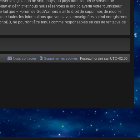
sser la législation de votre pays, du pays dans lequel le serveur de
et définitif et nous nous réservons le droit d’avertir votre fournisseur
e fait que « Forum de GodWarriors » ait le droit de supprimer, de modifier,
z que toutes les informations que vous avez renseignées soient enregistrées
i phpBB, ne pourront être tenus comme responsables en cas de tentative de
Nous contacter
Supprimer les cookies
Fuseau horaire sur
UTC+02:00