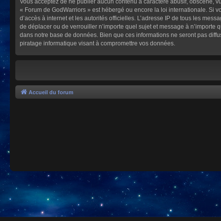
Vous acceptez de ne publier aucun contenu à caractère abusif, obscène, vulg
« Forum de GodWarriors » est hébergé ou encore la loi internationale. Si vo
d’accès à internet et les autorités officielles. L’adresse IP de tous les mes
de déplacer ou de verrouiller n’importe quel sujet et message à n’importe 
dans notre base de données. Bien que ces informations ne seront pas diffu
piratage informatique visant à compromettre vos données.
Accueil du forum