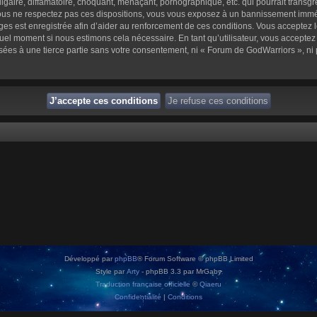
aire, diffamatoire, choquant, menaçant, pornographique, etc. qui pourrait transgre
us ne respectez pas ces dispositions, vous vous exposez à un bannissement immédiat 
sages est enregistrée afin d’aider au renforcement de ces conditions. Vous acceptez l
quel moment si nous estimons cela nécessaire. En tant qu’utilisateur, vous accepte
sées à une tierce partie sans votre consentement, ni « Forum de GodWarriors », n
Développé par
phpBB
® Forum Software © phpBB Limited
Style par
Arty
- phpBB 3.3 par MrGaby
Traduction française officielle
©
Qiaeru
Confidentialité
|
Conditions