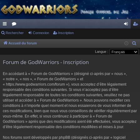
ac
Rechercher
or
Connexion
Inscription
on
ns
co
u
ne
cri
Accueil du forum
R
e
Langue :
ur
m
xi
pti
c
Forum de GodWarriors - Inscription
ci
s
on
on
h
s
e
En accédant à « Forum de GodWarriors » (désigné ci-après par « nous »,
r
« notre », « nos », « Forum de GodWarriors » et
« https://www.godwarriors.com/forum »), vous acceptez d’être légalement
c
responsable des conditions suivantes. Si vous n’acceptez pas d’être
h
légalement responsable de toutes les conditions suivantes, veuillez ne pas
e
utiliser et accéder à « Forum de GodWarriors ». Nous pouvons modifier ces
r
conditions à n’importe quel moment et nous essaierons de vous informer de
ces modifications, bien que nous vous conseillons de vérifier régulièrement par
vous-même. En effet, si vous continuez à participer à « Forum de
GodWarriors » après que des modifications aient été effectuées, vous acceptez
d’être légalement responsable des conditions modifiées et mises à jour.
Nos forums sont développés par phpBB (désignés ci-après par « logiciel