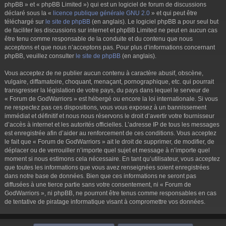
phpBB » et « phpBB Limited ») qui est un logiciel de forum de discussions
déclaré sous la «
licence publique générale GNU 2.0
» et qui peut être
téléchargé sur
le site de phpBB
(en anglais). Le logiciel phpBB a pour seul but
de faciliter les discussions sur internet et phpBB Limited ne peut en aucun cas
être tenu comme responsable de la conduite et du contenu que nous
acceptons et que nous n’acceptons pas. Pour plus d’informations concernant
phpBB, veuillez consulter
le site de phpBB
(en anglais).
Vous acceptez de ne publier aucun contenu à caractère abusif, obscène,
vulgaire, diffamatoire, choquant, menaçant, pornographique, etc. qui pourrait
transgresser la législation de votre pays, du pays dans lequel le serveur de
« Forum de GodWarriors » est hébergé ou encore la loi internationale. Si vous
ne respectez pas ces dispositions, vous vous exposez à un bannissement
immédiat et définitif et nous nous réservons le droit d’avertir votre fournisseur
d’accès à internet et les autorités officielles. L’adresse IP de tous les messages
est enregistrée afin d’aider au renforcement de ces conditions. Vous acceptez
le fait que « Forum de GodWarriors » ait le droit de supprimer, de modifier, de
déplacer ou de verrouiller n’importe quel sujet et message à n’importe quel
moment si nous estimons cela nécessaire. En tant qu’utilisateur, vous acceptez
que toutes les informations que vous avez renseignées soient enregistrées
dans notre base de données. Bien que ces informations ne seront pas
diffusées à une tierce partie sans votre consentement, ni « Forum de
GodWarriors », ni phpBB, ne pourront être tenus comme responsables en cas
de tentative de piratage informatique visant à compromettre vos données.